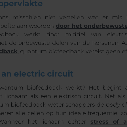
ppervlakte
ns misschien niet vertellen wat er mis 
oefte aan woorden
door het onderbewuste
dback werkt door middel van elektri
met de
onbewuste delen van de hersenen
.
A
edback
, q
uantum biofeedback
vereist geen
ef
an electric circuit
wantum biofeedback werkt? Het begint a
t lichaam als een elektrisch circuit. Net al
tum biofeedback wetenschappers de
body el
eren alle cellen op hun ideale frequentie, z
 Wanneer het lichaam echter
stress of 