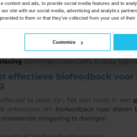
 Not at all!
e content and ads, to provide social media features and to analy
 our site with our social media, advertising and analytics partn
igenaren
wonder
of kwantum biofeedback pij
 provided to them or that they’ve collected from your use of their
t antwoord is
geen
-of
met
een traditio
AH®
,
de ervaring is volledig veilig en zacht
ondergaan
ing
dit soort
biofeedback sessie
d
Customize
het quantum biofeedback apparaat.
Evenz
elaxing
-Sommigen vallen zelfs in slaap tijden
ot effectieve biofeedback voor
g
fectief te laten zijn,
het dier moet
in een
o
H® ontworpen om
biofeedback naar dieren 
en onbekende omgeving te dwingen
.
ccesvolle NOAH® biofeedbacksessie: