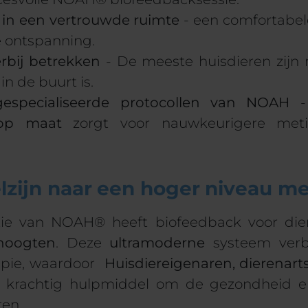
 in een vertrouwde ruimte
- een comfortabe
 ontspanning.
rbij betrekken
- De meeste huisdieren zijn
in de buurt is.
especialiseerde protocollen van NOAH
-
 op maat
zorgt voor nauwkeurigere met
elzijn naar een hoger niveau 
tie van NOAH® heeft biofeedback voor die
hoogten
. Deze
ultramoderne
systeem verbe
apie, waardoor
Huisdiereigenaren, dierenart
krachtig hulpmiddel om de gezondheid en
ren.