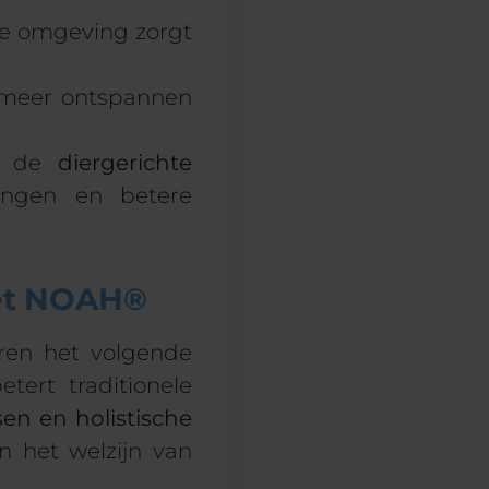
le omgeving zorgt
 meer ontspannen
 de
diergerichte
ingen en betere
met NOAH®
ren het volgende
tert traditionele
sen en holistische
 het welzijn van