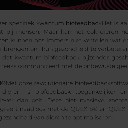
er specifiek
kwantum biofeedback
Het is a
ht bij mensen. Maar kan het ook dieren he
ren kunnen ons immers niet vertellen wat er
nbrengen om hun gezondheid te verbeteren
 zo dat kwantum biofeedback bijzonder geschi
treeks communiceert met de onbewuste gee
H®
Met onze revolutionaire biofeedbacksoftwar
dieren, is biofeedback toegankelijker e
tiever dan ooit.
Deze niet-invasieve, zach
ntegreert naadloos met de QUEX S® en QUEX
ezondheid van dieren te optimaliseren.