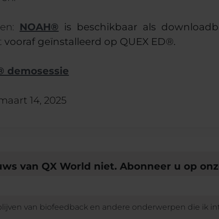
ten:
NOAH®
is beschikbaar als
downloadb
t
vooraf geïnstalleerd op QUEX ED®.
® demosessie
maart 14, 2025
euws van QX World niet. Abonneer u op on
 blijven van biofeedback en andere onderwerpen die ik in