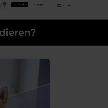
0
Aanmelden
Inloggen
NL
dieren?