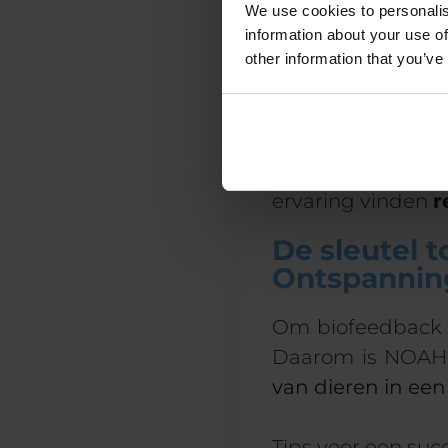
Is it painful?
We use cookies to personalis
information about your use of
Many
huisdier
e
other information that you’ve
geliefd dier
.
He
apparaat
of
NO
meeste
mensen 
aangesloten op 
ervaring vinden
r
De sleutel t
Ontspannin
Om biofeedback ef
Daarom is NOA
van dieren in e
Tips voor een su