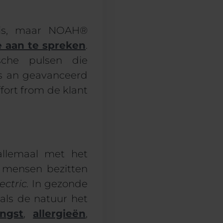
is,
maar NOAH®
 aan te spreken
.
sche pulsen die
s a
n geavanceerd
for
t
from
de klant
llemaal met het
s mensen bezitten
ectric.
In gezonde
oals de natuur het
angst
,
allergieën
,