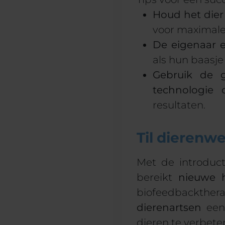
Houd het dier
voor maximale
De eigenaar e
als hun baasje 
Gebruik de g
technologie
resultaten.
Til dierenw
Met de introduc
bereikt
nieuwe 
biofeedbackther
dierenartsen
een 
dieren te verbete