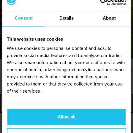
Consent
Details
About
This website uses cookies
We use cookies to personalise content and ads, to
provide social media features and to analyse our traffic.
We also share information about your use of our site with
Holistische therapie van
cBNS module 1: Introduction
our social media, advertising and analytics partners who
verschillende ziekten
in cBNS
may combine it with other information that you’ve
€
150.00
€
150.00
provided to them or that they’ve collected from your use
of their services.
TOEVOEGEN AAN
TOEVOEGEN AAN
WINKELWAGEN
WINKELWAGEN
Allow all