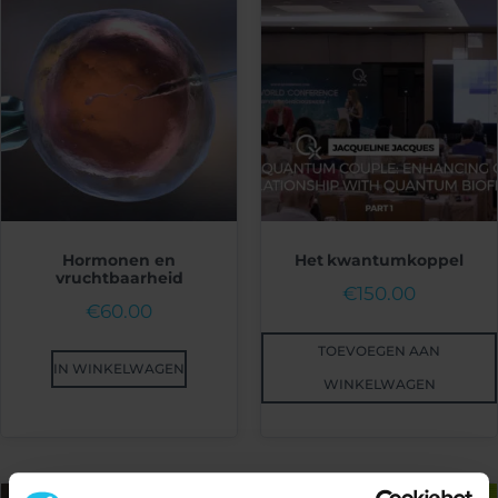
Hormonen en
Het kwantumkoppel
vruchtbaarheid
€
150.00
€
60.00
TOEVOEGEN AAN
IN WINKELWAGEN
WINKELWAGEN