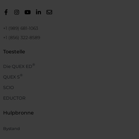
+1 (989) 681-1063
+1 (856) 322-8589
Toestelle
®
Die QUEX ED
®
QUEX S
SCIO
EDUCTOR
Hulpbronne
Bystand