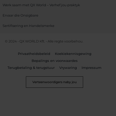
Werk saam met QX World – Verhef jou praktyk
Ervaar die Onsigbare
Sertifisering en Handelsmerke
© 2024 • QX WORLD Kft. • Alle regte voorbehou.
Privaatheidsbeleid
Koekiekennisgewing
Bepalings en voorwaardes
Terugbetaling & terugstuur
Vrywaring
Impressum
Verteenwoordigers naby jou