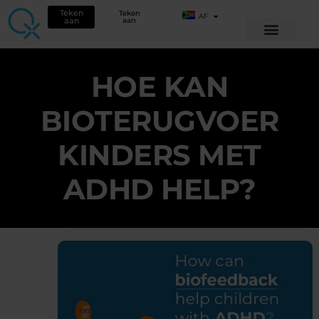
Teken
Teken
AF
aan
aan
HOE KAN
BIOTERUGVOER
KINDERS MET
ADHD HELP?