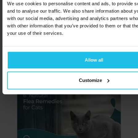
We use cookies to personalise content and ads, to provide s
and to analyse our traffic. We also share information about yo
Deel hierdie storie,
kies jou platform:
with our social media, advertising and analytics partners wh
with other information that you’ve provided to them or that th
your use of their services.
Allow all
Verwante poste
Customize