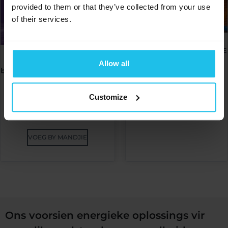
provided to them or that they’ve collected from your use
of their services.
QX WÊRELD KONFERENSIE
2020
Wees 'n
Allow all
bioterugvoergesondheidsheld
€
540.00
- Alles oor laegraadse
inflammasie deur Faith
Nelson
Customize
VOEG BY MANDJIE
€
20.00
VOEG BY MANDJIE
Ons voorsien energieke oplossings vir