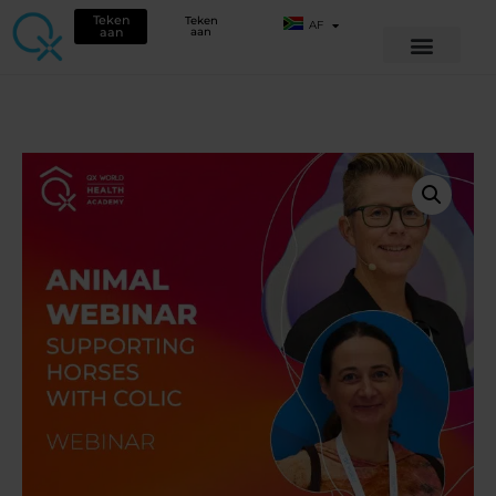
Teken
Teken
AF
aan
aan