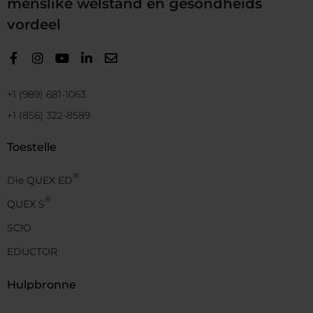
menslike welstand en gesondheids
vordeel
+1 (989) 681-1063
+1 (856) 322-8589
Toestelle
®
Die QUEX ED
®
QUEX S
SCIO
EDUCTOR
Hulpbronne