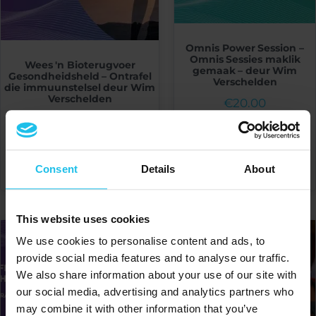
Omnis Power Session –
Omnis Sessies maklik
Wees 'n Bioterugvoer
gemaak – deur Wim
Gesondheidsheld – Ontrafel
Verschelden
die immuunstelsel deur Wim
Verschelden
€
20.00
€
20.00
VOEG BY MANDJIE
VOEG BY MANDJIE
Consent
Details
About
This website uses cookies
We use cookies to personalise content and ads, to
provide social media features and to analyse our traffic.
We also share information about your use of our site with
our social media, advertising and analytics partners who
may combine it with other information that you’ve