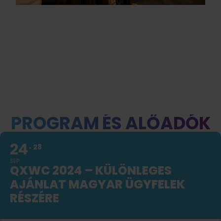
PROGRAM ÉS ALŐADÓK
24
28
SEP
QXWC 2024 – KÜLÖNLEGES
AJÁNLAT MAGYAR ÜGYFELEK
RÉSZÉRE