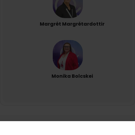
Margrét Margrétardottir
Monika Bolcskei
VÁSÁROLJA MEG