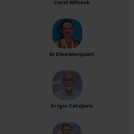
Carol Wilcock
Dr Eiwa Marquart
Dr Igor Cetojevic