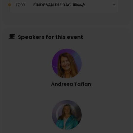
17:00
EINDE VAN DIE DAG. 🌆🛏️🌙
Speakers for this event
Andreea Taflan