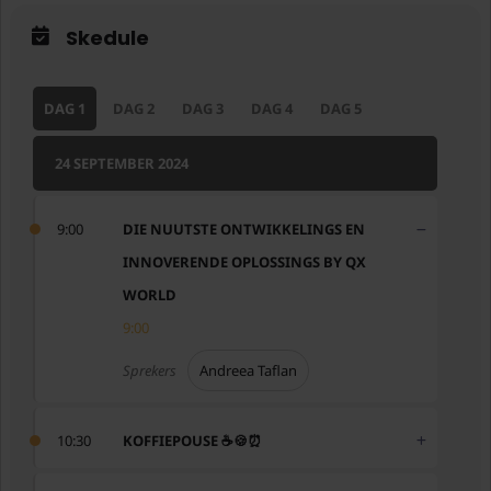
Skedule
DAG 1
DAG 2
DAG 3
DAG 4
DAG 5
24 SEPTEMBER 2024
9:00
DIE NUUTSTE ONTWIKKELINGS EN
INNOVERENDE OPLOSSINGS BY QX
WORLD
9:00
Sprekers
Andreea Taflan
10:30
KOFFIEPOUSE ☕️🍪⏰