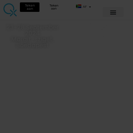
Teken
Teken
AF
aan
aan
23-28 September
2024
NEMZETKÖZI
Margit-sziget,
KONFERENCIA
Boedapest
2024
00
00
00
00
slapie
óra
perk
másodperc