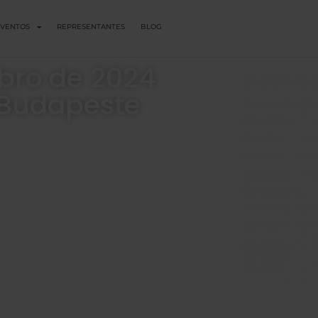
VENTOS
REPRESENTANTES
BLOG
bro de 2024
 Budapeste
00
00
perc
másodperc
NE
KO