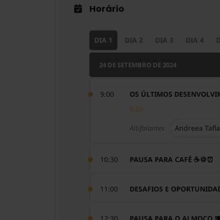
Horário
DIA 1
DIA 2
DIA 3
DIA 4
D
24 DE SETEMBRO DE 2024
9:00
OS ÚLTIMOS DESENVOLVI
9:00
Altifalantes
Andreea Tafl
10:30
PAUSA PARA CAFÉ ☕️🍪⏰
11:00
DESAFIOS E OPORTUNIDAD
12:30
PAUSA PARA O ALMOÇO 🍽️