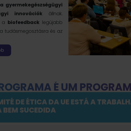
, a gyermekegészségügyi
gyi innovációk
állnak.
k a
biofeedback
legújabb
nk a tudásmegosztásra és az
bb
ROGRAMA É UM PROGRA
ITÉ DE ÉTICA DA UE ESTÁ A TRABAL
 BEM SUCEDIDA