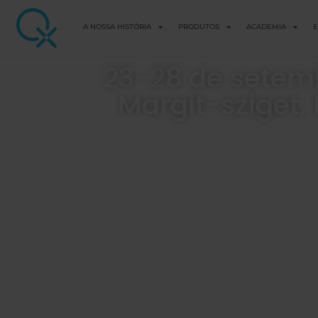
A NOSSA HISTÓRIA
PRODUTOS
ACADEMIA
E
23-28 de setem
Margit-sziget,
00
00
sesta
óra