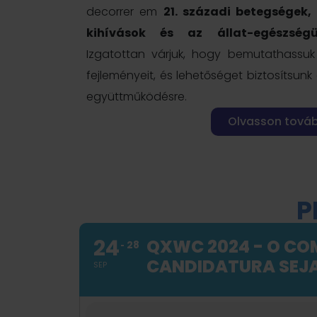
decorrer em
21. századi betegségek
kihívások és az állat-egészségü
Izgatottan várjuk, hogy bemutathassu
fejleményeit, és lehetőséget biztosítsu
együttműködésre.
Olvasson tová
P
24
QXWC 2024 - O COM
28
CANDIDATURA SEJA
SEP