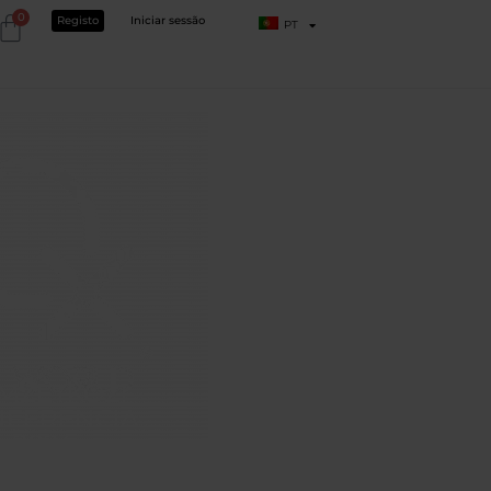
0
Registo
Iniciar sessão
PT
MZETKÖZI
NFERENCIA
2024