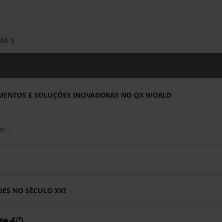
IA 5
MENTOS E SOLUÇÕES INOVADORAS NO QX WORLD
an
ES NO SÉCULO XXI
🥪🍎🕛