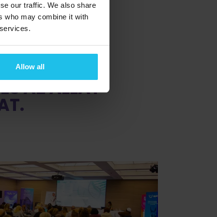
se our traffic. We also share
ers who may combine it with
 services.
ÉGEKET, A
Allow all
ÉS AZ ÁLLAT-
AT.