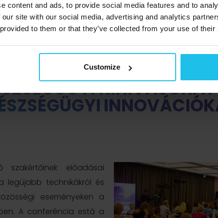
e content and ads, to provide social media features and to analy
 our site with our social media, advertising and analytics partn
 provided to them or that they’ve collected from your use of their
FEL A 21. SZÁZADI BETEGS
Customize
ZSÉGÜGYI KIHÍVÁSOKAT 
ÉSZSÉGÜGYI INNOVÁCIÓK
 szakértőinek előadásai
a legújabb technikákról és
t közösségi eseményeken a
ében. A conferência está a