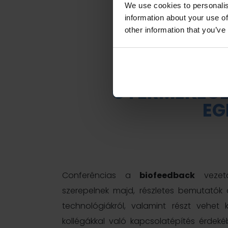
We use cookies to personalis
information about your use of
other information that you’ve
FEDEZZE 
GYERMEKEGÉS
EG
Conferências a
biofeedback
vezető
szerepelnek majd, részletes bemutatók 
technológiákról, valamint részt vehe
kollégákkal való kapcsolatépítés érdek