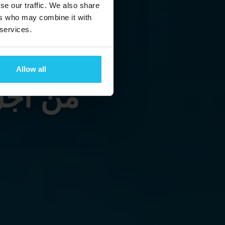
se our traffic. We also share
ers who may combine it with
 services.
نقد
Allow all
من أجل