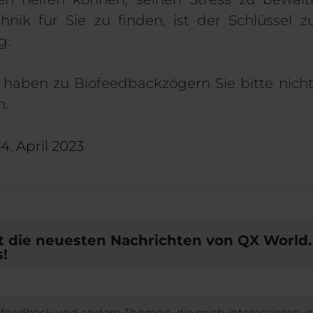
nik für Sie zu finden, ist der Schlüssel zu
g.
n haben zu
Biofeedback
zögern Sie bitte nich
n.
4. April 2023
t die neuesten Nachrichten von QX World.
!
ofeedback und andere Themen, die mich interessieren, i