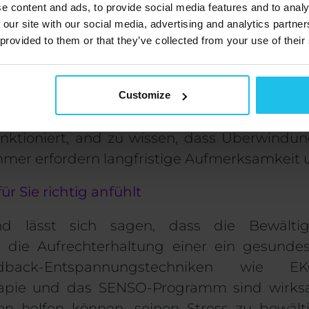
e content and ads, to provide social media features and to analy
 our site with our social media, advertising and analytics partn
nungstechniken
 provided to them or that they’ve collected from your use of their
er Mensch Erfahrungen
Stress an
n
Techniken, Meditation und Yoga könne
Customize
 wichtig, das Richtige zu finden
Entspannun
nktioniert
, and
zu wissen, dass
Überwindun
immer
erfordern langfristige
Aufmerksamkeit 
für Sie richtig anfühlt
d lässt sich sagen, dass die Bewälti
r die Aufrechterhaltung einer
ein gesundes
edback-Entspannungstechniken wie
rapie und das SENSO-Programm sind wirks
n helfen können, seinen Stress zu bewälti