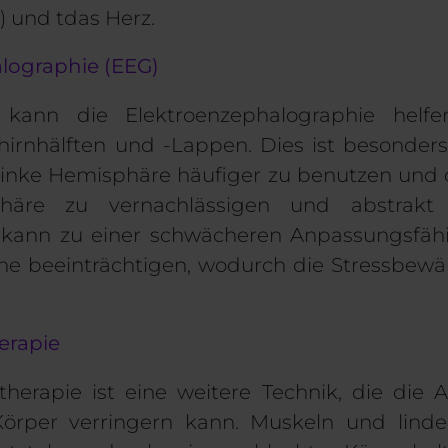
)
und t
das Herz.
alographie (EEG)
 kann die Elektroenzephalographie helf
hirnhälften und -Lappen
. Dies ist besonders
linke Hemisphäre häufiger zu benutzen und d
häre zu vernachlässigen
und abstrakt
D
 kann zu einer schwächeren Anpassungsfähi
ne beeinträchtigen, wodurch die Stressbewä
erapie
therapie ist eine weitere Technik, die die
Körper verringern kann.
Muskeln
und linde