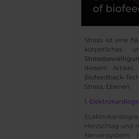
Stress ist eine 
körperliches u
Stressbewältigu
diesem Artikel
Biofeedback-Tec
Stress,
Ebenen
.
1. Elektrokardiog
E
Lektrokardiogr
Herzschlag
und r
Nervensystem