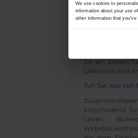
We use cookies to personalis
information about your use of
Andere Entspan
other information that you’ve
Während jed
Betätigung
Atme
umzugehen. Es ist
Sie am besten fu
Lebensstil
wird 
Tun Sie, was sich 
Zusammenfassen
entscheidend fü
Leben
. Biofe
Wirbelsäulenthe
die dem Einzelne