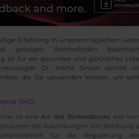
häufige Erfahrung in unserem täglichen Leb
nd geistiges Wohlbefinden beeinträc
ng
ist für ein gesundes und glückliches Lebe
,
n
eurologist Dr.
M
á
rta
Simon spricht üb
hniken
die Sie verwenden können, um
sen
raphie (EKG)
aphie
ist eine
Art des Biofeedbacks
das ka
eduzieren die Auswirkungen von
Betonung 
(verantwortlich für die Regulierung der