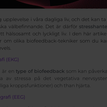
g upplevelse i våra dagliga liv, och det kan ta 
ska välbefinnande. Det är därför
stresshant
tt hälsosamt och lyckligt liv.
I den här artike
r om olika
biofeedback-tekniker
som du kan
evels
.
afi (EKG)
i
är en
type of biofeedback
som kan
påverk
rna av
stressa på
det vegetativa nervsyst
illiga kroppsfunktioner)
och t
han hjärta.
grafi (EEG)