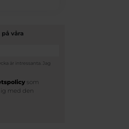
 på våra
cka är intressanta. Jag
etspolicy
som
 dig med den