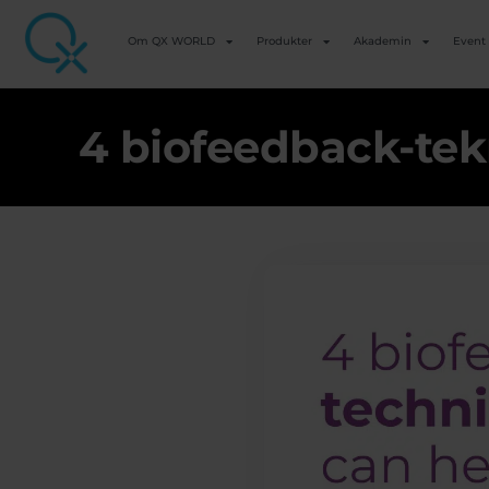
Om QX WORLD
Produkter
Akademin
Event
4 biofeedback-tekn