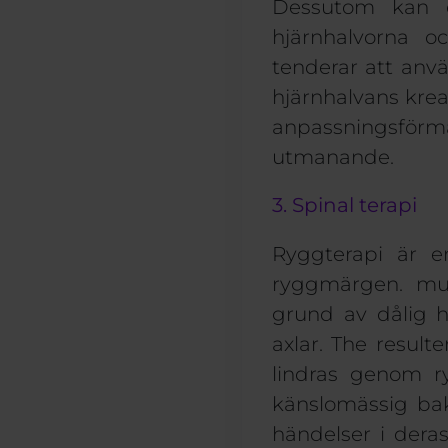
Dessutom kan el
hjärnhalvorna o
tenderar att anv
hjärnhalvans krea
anpassningsförmå
utmanande.
3. Spinal terapi
Ryggterapi är 
ryggmärgen.
mu
grund av dålig h
axlar. Th
e
resulte
lindras genom r
känslomässig
ba
händelser i deras