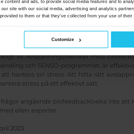
teknik
som fungerar bäst för dig
, and
att vet
e content and ads, to provide social media features and to analy
 our site with our social media, advertising and analytics partn
til
kommer alltid
kräver långsiktighet
upp
 provided to them or that they’ve collected from your use of their
 rätt för dig
Customize
is är stresshantering avgörande för att u
ligt liv
. Avspänningstekniker med biofeedba
andling och SENSO-programmet, är effektiv
tt hantera sin stress. Att hitta rätt avslapp
 hantera stress på ett effektivt sätt.
 frågor angående
biofeedback
tveka inte att
med eller
r
experter.
pril 2023