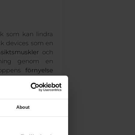
k som kan lindra
k devices
som en
siktsmuskler
och
ppning genom en
kroppens
förnyelse
About
 andning
tekniker,
r viktigt att hitta