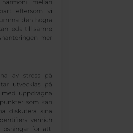
a
harmoni mellan
bart eftersom vi
örsumma den högra
n leda till sämre
sshanteringen mer
na av stress på
tar
utvecklas på
nde med uppdragna
punkter som kan
a diskutera sina
dentifiera vem
ich
lösningar för att