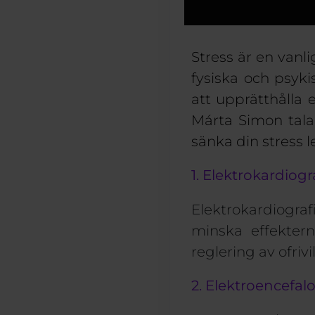
Stress är en vanli
fysiska och psyki
att upprätthålla e
M
á
rta
Simon tala
sänka din
stress
l
1. Elektrokardiogr
E
lektrokardiograf
minska effekte
reglering av ofriv
2. Elektroencefalo