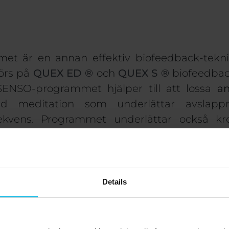
t är en annan effektiv biofeedback-tekni
körs på
QUEX ED
®
och
QUEX S
®
biofeedbac
ENSO-programmet hjälper till att lossa
an
dad meditation som underlättar avsla
rekvens. Programmet underlättar också 
gstekniker
Details
pplever
stress på olika sätt,
fysisk träning
,
a kan alla hjälpa till att hantera det. Det ä