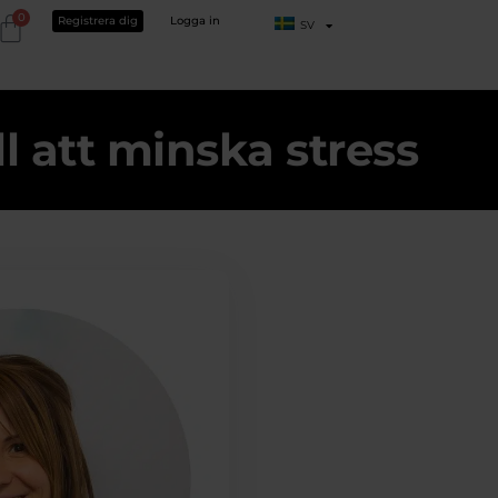
0
Registrera dig
Logga in
SV
l att minska stress