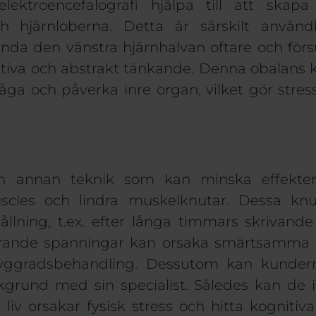
ektroencefalografi hjälpa till att skap
ch hjärnloberna
. Detta är särskilt använd
ända den vänstra hjärnhalvan oftare och f
tiva
och abstrakt
tänkande. Denna obalans ka
ga och påverka inre organ, vilket gör stre
en annan teknik som kan minska effekter
scles
och lindra muskelknutar
. Dessa knu
ållning, t.ex. efter långa timmars skriva
rande
spänningar kan orsaka smärtsamma 
yggradsbehandling. Dessutom kan kundern
kgrund
med sin specialist
. Således kan de
i
 liv orsakar
fysisk stress
och hitta kognitiva 