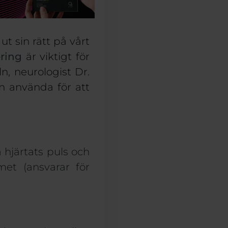
ut sin rätt på vårt
ering
är viktigt för
ln,
n
eurologist Dr.
 använda för att
a
hjärtats puls
och
emet
(ansvarar för