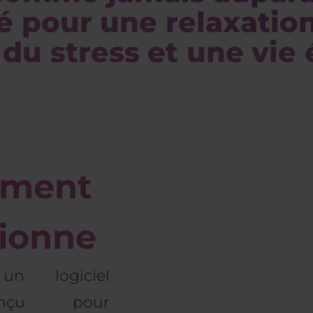
lé pour une relaxati
du stress et une vie 
mment
tionne
n logiciel
conçu pour