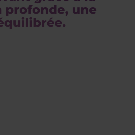
on profonde, une
équilibrée.