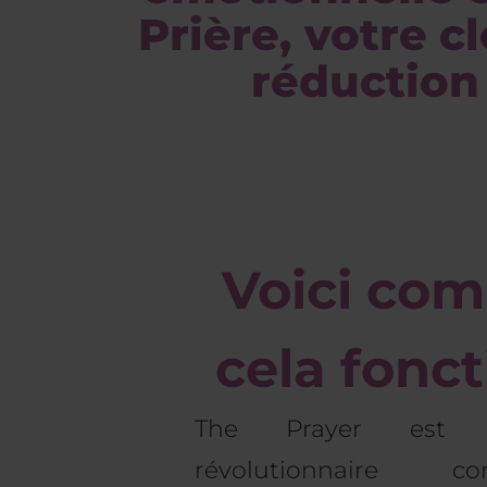
Prière, votre c
réduction 
Voici co
cela fonc
The Prayer est u
révolutionnaire 