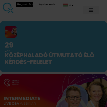
Regisztráció
Bejelentkezés
HU
29
JAN
KÖZÉPHALADÓ ÚTMUTATÓ ÉLŐ
KÉRDÉS-FELELET