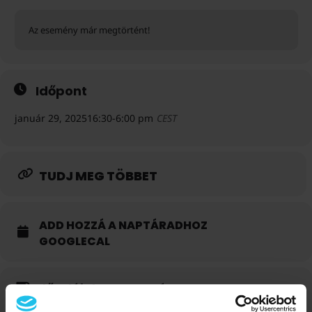
Az esemény már megtörtént!
Időpont
január 29, 2025
16:30
-
6:00 pm
CEST
TUDJ MEG TÖBBET
ADD HOZZÁ A NAPTÁRADHOZ
GOOGLECAL
Előadóink az eseményen