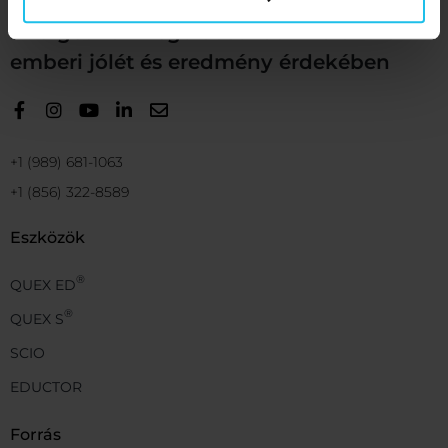
Energetikai megoldásokat kínálunk az
emberi jólét és eredmény érdekében
+1 (989) 681-1063
+1 (856) 322-8589
Eszközök
®
QUEX ED
®
QUEX S
SCIO
EDUCTOR
Forrás