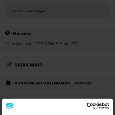
O evento já teve lugar!
Horário
29 de janeiro de 2025
16:30h
-
6:00 pm
CEST
SAIBA MAIS
ADICIONE AO CALENDÁRIO
GOOGLE
Oradores para este evento