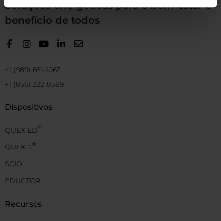
Soluções energéticas para o bem-estar e
benefício de todos
+1 (989) 681-1063
+1 (856) 322-8589
Dispositivos
®
QUEX ED
®
QUEX S
SCIO
EDUCTOR
Recursos