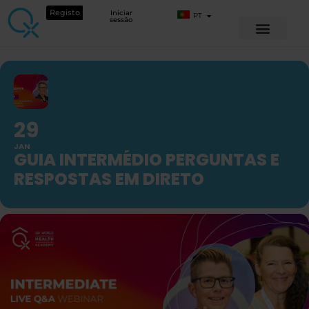
Registo
Iniciar
PT
sessão
29
JAN
GUIA INTERMÉDIO PERGUNTAS E
RESPOSTAS EM DIRETO