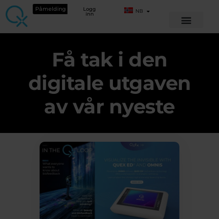
Påmelding
Logg
NB
inn
Få tak i den
digitale utgaven
av vår nyeste