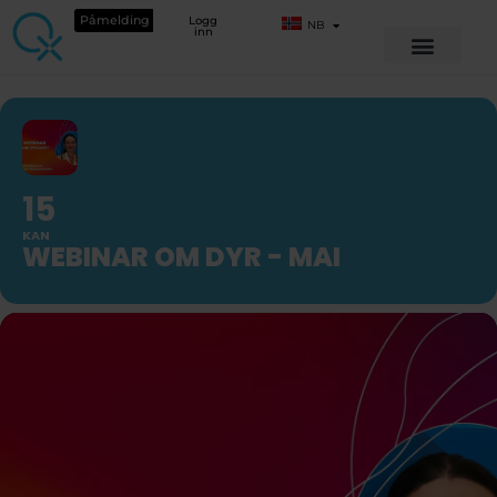
Påmelding
Logg
NB
inn
15
KAN
WEBINAR OM DYR - MAI