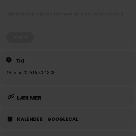
Vær oppmerksom på at du må ha en registrert Zoom-konto for å
kunne delta i dette webinaret. Du kan registrere deg
. Vær også
her
oppmerksom på at registreringen av webinaret vil stoppe 30
minutter før planlagt start.
MER
Tid
15. mai 2025
16:30
-
18:00
LÆR MER
KALENDER
GOOGLECAL