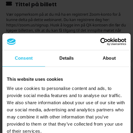
Tittel på billett
Vær oppmerksom på at du må ha en registrert Zoom-konto for å
kunne delta på dette webinaret. Du kan registrere deg her:
https://zoom.us/signup. Husk å logge inn på QX-kontoen din før du
kjøper billetten, slik at du kan få tilgang til det innspilte møtet når
det er lastet opp. Vær også oppmerksom på at billettsalget vil
stoppe 30 minutter før planlagt start.
Billetter er ikke lenger tilgjengelige for salg til dette arrangementet!
Consent
Details
About
Foredragsholdere for dette
This website uses cookies
arrangementet
We use cookies to personalise content and ads, to
provide social media features and to analyse our traffic.
We also share information about your use of our site with
our social media, advertising and analytics partners who
may combine it with other information that you’ve
provided to them or that they’ve collected from your use
Dr. Eiwa Marquart
of their services.