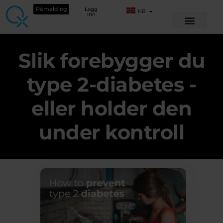
Påmelding
Logg
NB
inn
Slik forebygger du
type 2-diabetes -
eller holder den
under kontroll