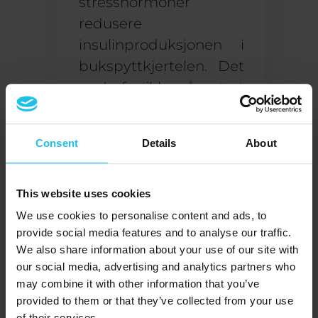
stresshormoner
redusere
insulinproduksjonen i
bukspyttkjertelen. Det
er derfor ikke så rart at
stadig flere studier
viser at
stress- og
Consent
Details
About
angsthåndtering
metoder som for
eksempel
biofeedback
This website uses cookies
kan også bidra til å
We use cookies to personalise content and ads, to
provide social media features and to analyse our traffic.
holde type 2-diabetes
We also share information about your use of our site with
under kontroll.
our social media, advertising and analytics partners who
may combine it with other information that you’ve
Vit at kroppen din er
provided to them or that they’ve collected from your use
unik
of their services.