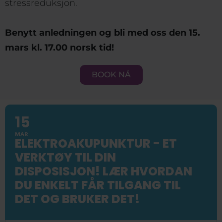
stressreduksjon.
Benytt anledningen og bli med oss den 15.
mars kl. 17.00 norsk tid!
BOOK NÅ
15
MAR
ELEKTROAKUPUNKTUR - ET
VERKTØY TIL DIN
DISPOSISJON! LÆR HVORDAN
DU ENKELT FÅR TILGANG TIL
DET OG BRUKER DET!