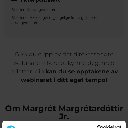
Billetter til arrangementer
Billetter er ikke lenger tilgjengelige for salg til dette
arrangementet!
Gikk du glipp av det direktesendte
webinaret? Ikke bekymre deg, med
billetten din
kan du se opptakene av
webinaret i ditt eget tempo!
Om Margrét Margrétardóttir
Jr.