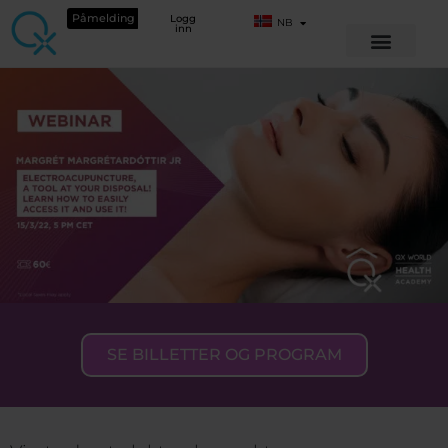
Påmelding
Logg
NB
inn
SE BILLETTER OG PROGRAM