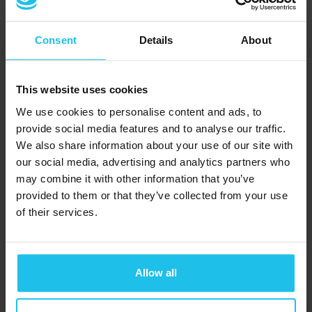
Margret hadde en alvorlig ulykke på Island
i 1995, hvor helsen hennes ble dårligere enn
Consent
Details
About
noen lege kunne hjelpe henne med – det
er her historien hennes starter. Etter år
med lite bedring, møtte Margret i 2005 en
This website uses cookies
terapaut på Island som introduserte henne
We use cookies to personalise content and ads, to
provide social media features and to analyse our traffic.
for SCIO biofeedback-teknologien. Etter
We also share information about your use of our site with
noen måneder med hennes behandling,
our social media, advertising and analytics partners who
endret livet hennes seg, og hun fant veien
may combine it with other information that you’ve
til sin egen helbredelse.
provided to them or that they’ve collected from your use
of their services.
Siden tidlig vår 2007 begynte hun å jobbe
med teknologien vår, og bistod med kurs
Allow all
og teknisk støtte.