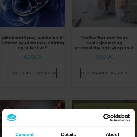
Mitokondriene, nøkkelen til
Stoffskiftet sett fra et
å forstå sykdommer, aldring
evolusjonært og
og selve livet!
ortomolekylært synspunkt
€
60.00
€
60.00
LEGG I HANDLEKURVEN
LEGG I HANDLEKURVEN
Consent
Details
About