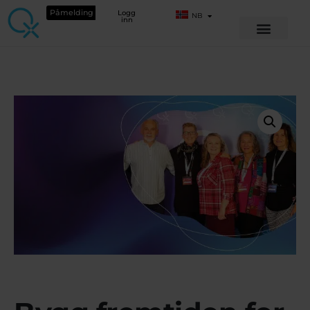
Påmelding
Logg
NB
inn