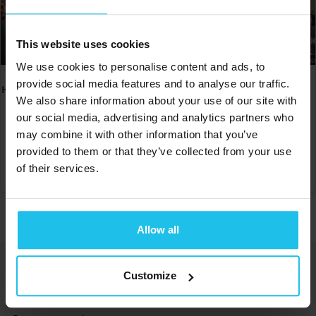
This website uses cookies
We use cookies to personalise content and ads, to
provide social media features and to analyse our traffic.
Holistisk behandling av ulike
Basic foundation and
We also share information about your use of our site with
sykdommer
software navigation
our social media, advertising and analytics partners who
€
150.00
€
90.00
may combine it with other information that you’ve
provided to them or that they’ve collected from your use
KJØP
KJØP
of their services.
Allow all
Energetiske løsninger som bidrar til økt
Customize
velvære