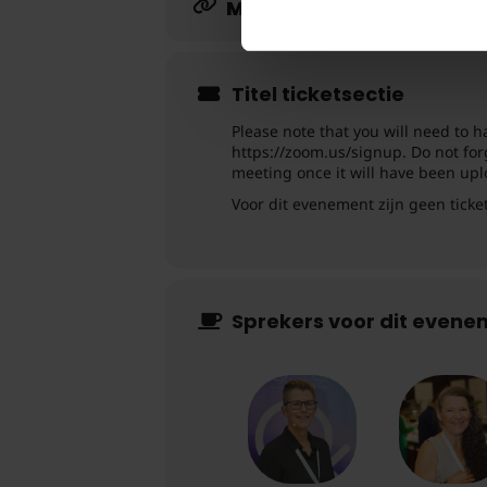
MEER LEREN
Titel ticketsectie
Please note that you will need to h
https://zoom.us/signup. Do not for
meeting once it will have been uplo
Voor dit evenement zijn geen ticke
Sprekers voor dit even