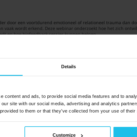
der door een voortdurend emotioneel of relationeel trauma dan do
n vaak wordt erkend. Deze webinar onderzoekt hoe het zich ontwi
oedt en hoe biofeedback sessies kunnen helpen.
eregistreerd Zoom account nodig hebt om deel te kunnen nemen aan
 mee dat de webinarregistratie 30 minuten voor de geplande start 
Details
e content and ads, to provide social media features and to analy
 our site with our social media, advertising and analytics partn
 provided to them or that they’ve collected from your use of their
Customize