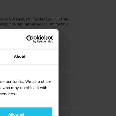
or één dramatisch incident. CPTSD treft
kkelt, hoe het het vermogen om met het
 dit webinar. Je kunt je registreren
stopt.
About
se our traffic. We also share
ers who may combine it with
 services.
Allow all