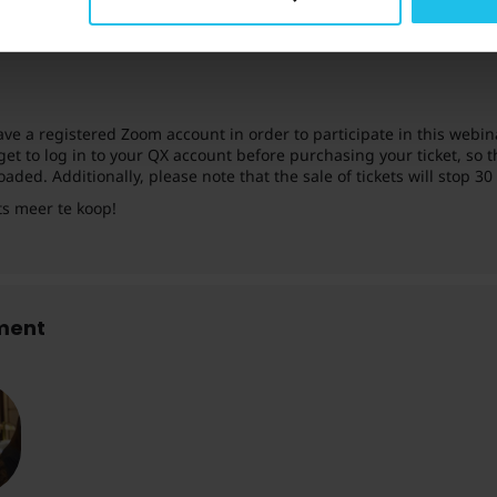
KALENDER
GOOGL
ave a registered Zoom account in order to participate in this webin
get to log in to your QX account before purchasing your ticket, so 
aded. Additionally, please note that the sale of tickets will stop 3
ts meer te koop!
ement