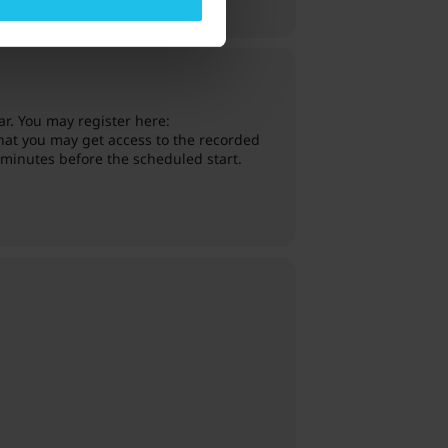
ECAL
ar. You may register here:
that you may get access to the recorded
0 minutes before the scheduled start.