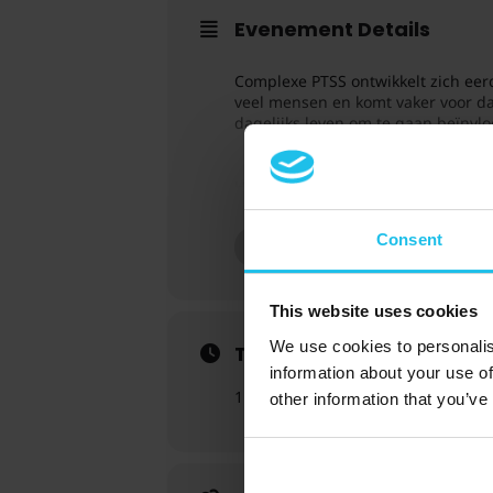
Evenement Details
Complexe PTSS ontwikkelt zich eer
veel mensen en komt vaker voor da
dagelijks leven om te gaan beïnvl
Houd er rekening mee dat je een g
. Houd er bovendien rekening
here
Consent
MEER
This website uses cookies
We use cookies to personalis
Tijd
information about your use of
11 maart 2026
16:30
-
6:00 pm
other information that you’ve