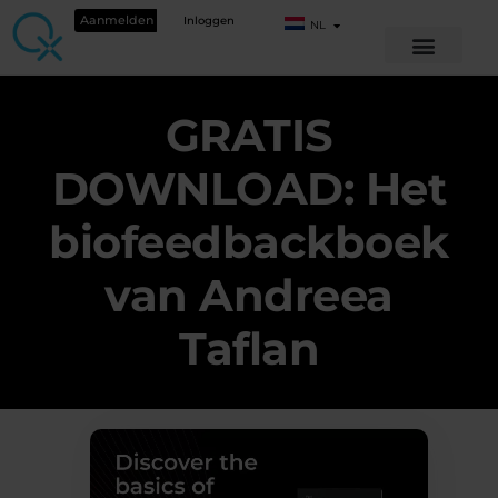
Aanmelden
Inloggen
NL
GRATIS
DOWNLOAD: Het
biofeedbackboek
van Andreea
Taflan