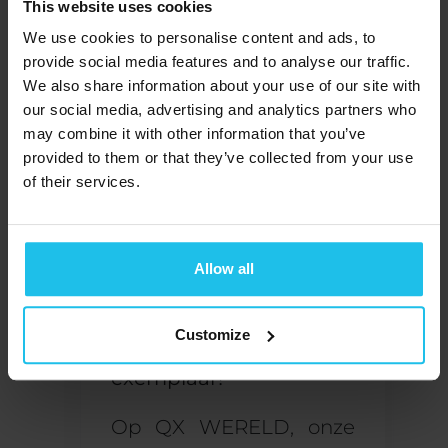
biofeedback en de
This website uses cookies
geschiktheid ervan voor
We use cookies to personalise content and ads, to
bijna iedereen
ongeacht
provide social media features and to analyse our traffic.
We also share information about your use of our site with
leeftijd of medische
our social media, advertising and analytics partners who
toestand. Ze benadrukt
may combine it with other information that you’ve
de
voordelen van
provided to them or that they’ve collected from your use
biofeedback
,
of their services.
waaronder meer
focus
en
ontspanning
,
en
Allow all
verlichting van
allergiesymptomen.
Customize
Ontvang nu je gratis
exemplaar!
Op
QX WERELD
,
onze