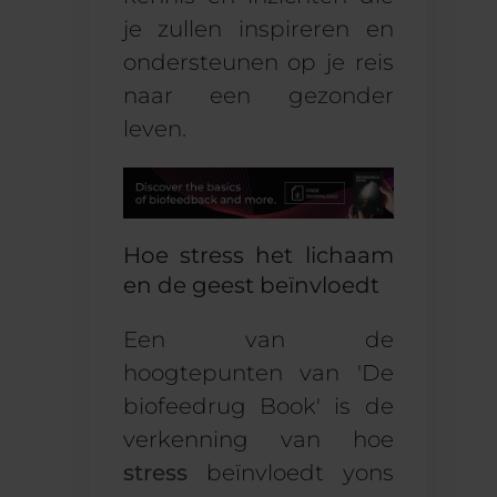
je zullen inspireren en
ondersteunen op je reis
naar een gezonder
leven.
Hoe stress het lichaam
en de geest beïnvloedt
Een van de
hoogtepunten van
'
De
biofeed
rug B
ook
'
is de
verkenning van hoe
stress
beïnvloedt
y
ons