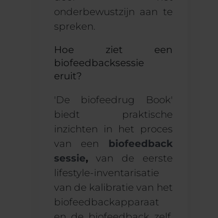
onderbewustzijn aan te
spreken.
Hoe ziet een
biofeedbacksessie
eruit?
'
De biofeed
rug B
ook
'
biedt
praktische
inzichten in het proces
van een
biofeedback
sessie
,
van de
eerste
lifestyle-inventarisatie
van de kalibratie van het
biofeedbackapparaat
en de biofeedback zelf.