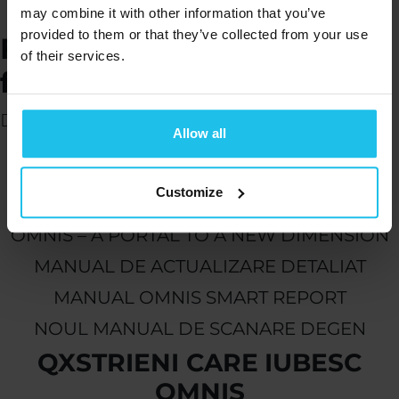
CUM SĂ FACEȚI UPGRADE?
may combine it with other information that you’ve
provided to them or that they’ve collected from your use
Faceți cunoștință cu toate
of their services.
funcțiile noi!
Descărcați ghidul de inițiere OMNIS!
Allow all
Bonuses!
Am pregătit câteva bunătăți suplimentare
Customize
pentru tine!
OMNIS – A PORTAL TO A NEW DIMENSION
MANUAL DE ACTUALIZARE DETALIAT
MANUAL OMNIS SMART REPORT
NOUL MANUAL DE SCANARE DEGEN
QXSTRIENI CARE IUBESC
OMNIS