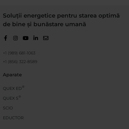
Soluții energetice pentru starea optimă
de bine și bunăstare umană
+1 (989) 681-1063
+1 (856) 322-8589
Aparate
®
QUEX ED
®
QUEX S
SCIO
EDUCTOR