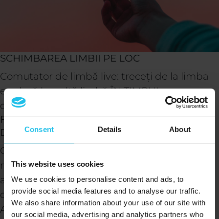
SCHIMBAREA LIMBII PE LOC
Comutator de limbă live: treceți de la limba
engleză la o altă limbă ÎN TIMPUL
desfășurării sesiunii!
FUNCȚIONEAZĂ CU ȘI MAI MULTE
Consent
Details
About
DISPOZITIVE!
Communication with the device completely
rewritten to be faster, more efficient and
This website uses cookies
adaptable to create compatibility with other
We use cookies to personalise content and ads, to
provide social media features and to analyse our traffic.
operating systems like iOS, Mac, Linux,
We also share information about your use of our site with
Android.
our social media, advertising and analytics partners who