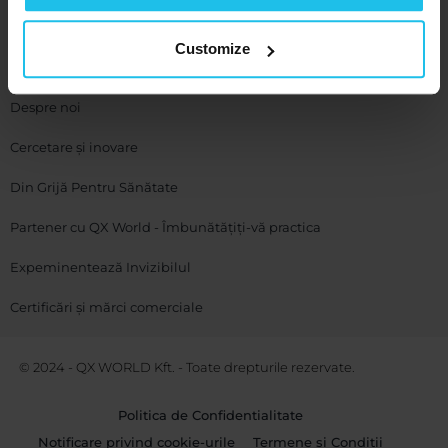
Compania
Customize
Contactați-ne
Despre noi
Cercetare și inovare
Din Grijă Pentru Sănătate
Partener cu QX World - Îmbunătățiți-vă practica
Expeminentează Invizibilul
Certificări și mărci comerciale
© 2024 - QX WORLD Kft. - Toate drepturile rezervate.
Politica de Confidentialitate
Notificare privind cookie-urile
Termene și Condiții