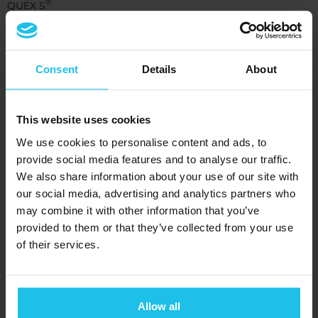
®
QUEX S
SCIO
EDUCTOR
Consent
Details
About
Resurse
This website uses cookies
Suport
We use cookies to personalise content and ads, to
APLICAȚIA QXSUBSPACE APP
provide social media features and to analyse our traffic.
We also share information about your use of our site with
Centrul Media
our social media, advertising and analytics partners who
Academia
may combine it with other information that you’ve
provided to them or that they’ve collected from your use
Evenimente QX
of their services.
Blog
Subscribe to our newsletter
Allow all