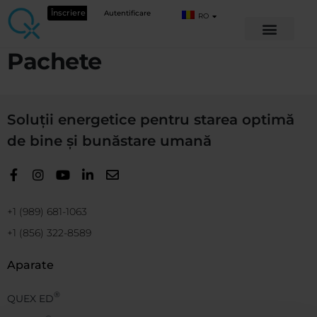
Înscriere
Autentificare
RO
Pachete
Soluții energetice pentru starea optimă
de bine și bunăstare umană
+1 (989) 681-1063
+1 (856) 322-8589
Aparate
®
QUEX ED