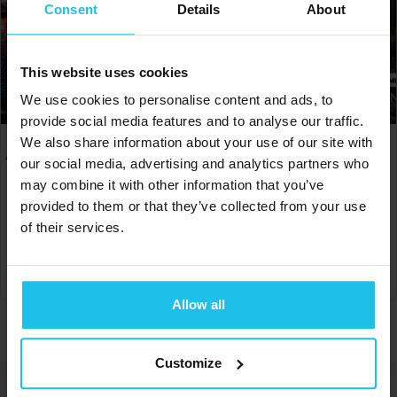
Consent
Details
About
This website uses cookies
We use cookies to personalise content and ads, to
provide social media features and to analyse our traffic.
We also share information about your use of our site with
Alegerea superconștientă a
Vindecarea spirituală și
our social media, advertising and analytics partners who
clientului
emoțională în tratamentul
cu biofeedback
may combine it with other information that you’ve
€
150.00
provided to them or that they’ve collected from your use
€
150.00
of their services.
ADAUGĂ ÎN COȘ
ADAUGĂ ÎN COȘ
Allow all
Customize
Soluții energetice pentru starea optimă