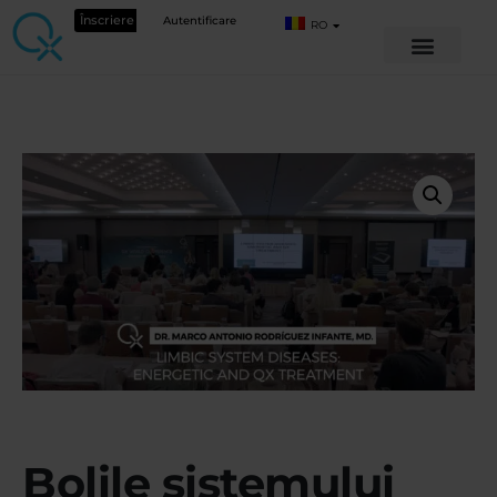
Înscriere
Autentificare
RO
Bolile sistemului