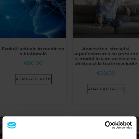
Evoluții actuale în medicina
Anxietatea, stresul și
vibrațională
supraîncărcarea cu presiune
și modul în care acestea ne
€
60.00
afectează la toate nivelurile
€
60.00
ADĂUGAȚI LA COȘ
ADĂUGAȚI LA COȘ