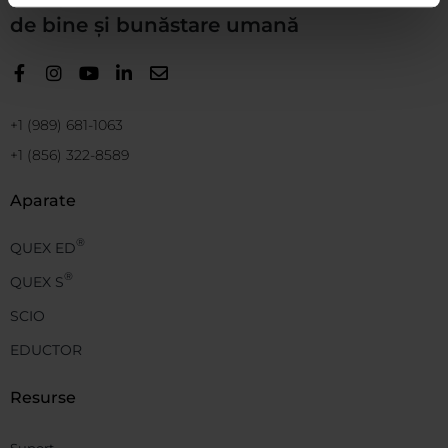
de bine și bunăstare umană
+1 (989) 681-1063
+1 (856) 322-8589
Aparate
®
QUEX ED
®
QUEX S
SCIO
EDUCTOR
Resurse
Suport