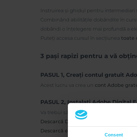
Descriere
Instruirea și ghidul pentru intermediari 
Combinând abilitățile dobândite în cursu
dobândi o înțelegere mai profundă a el
Puteți accesa cursul în secțiunea
toate 
3 pași rapizi pentru a vă obți
PASUL 1, Creați contul gratuit Ad
Acest lucru va crea un
cont Adobe gratu
PASUL 2, Instalați Adobe Digital E
Va trebui să utilizați
Aplicația de citire 
Descarcă Digital Edition Windows
Descarcă ediția digitală Macintosh
Consent