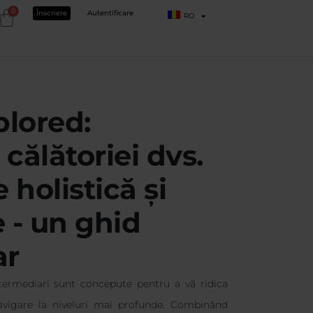
0
Înscriere
Autentificare
RO
lored:
călătoriei dvs.
 holistică și
 - un ghid
ar
ntermediari sunt concepute pentru a vă ridica
navigare la niveluri mai profunde. Combinând