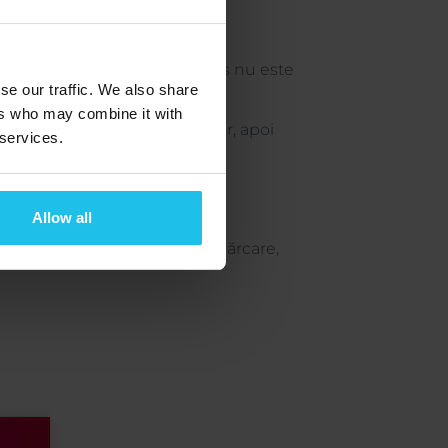
 Editions
.
alare, acest program antivirus nu este
se our traffic. We also share
ers who may combine it with
 selectați Autorizare computer, apoi
 services.
Allow all
ul furnizat mai sus. După descărcare,