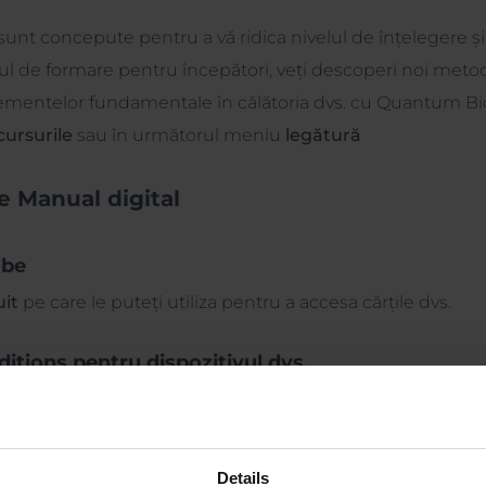
sunt concepute pentru a vă ridica nivelul de înțelegere și
l de formare pentru începători, veți descoperi noi metode
ementelor fundamentale în călătoria dvs. cu Quantum B
cursurile
sau în următorul meniu
legătură
ne
Manual digital
obe
it
pe care le puteți utiliza pentru a accesa cărțile dvs.
ditions pentru dispozitivul dvs.
Adobe Digital Editions
pentru a vizualiza cărțile dvs.
Details