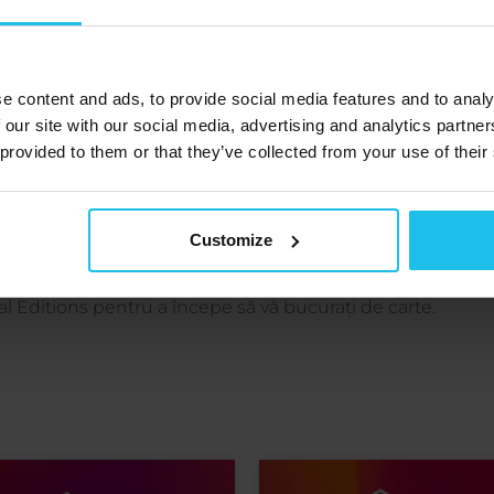
 vă rugăm să vizitați
Pagina de descărcare Adobe Digital
Instalați MacAfee Antivirus
în timpul procesului de inst
e content and ads, to provide social media features and to analy
 our site with our social media, advertising and analytics partn
deschideți Adobe Digital Editions, apoi mergeți la Ajutor,
 provided to them or that they’ve collected from your use of their
ale contului Adobe create la PASUL 1.
ces la carte din meniul de descărcare
Customize
 prin intermediul
meniu de descărcare
sau utilizând link-
l Editions pentru a începe să vă bucurați de carte.