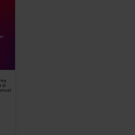
rea
 și
anual