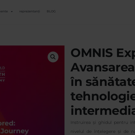
mente
reprezentanți
BLOG
OMNIS Exp
Avansarea 
în sănătate
tehnologie
intermedi
Instruirea și ghidul pentru i
nivelul de înțelegere și de 