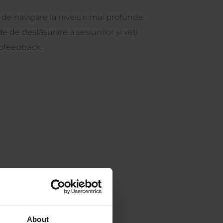
 de navigare la niveluri mai profunde.
 de desfășurare a sesiunilor și veți
iofeedback.
About