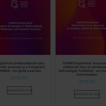
ăpânirea biofeedback-ului
OMNIS Explored: Avansa
ntic avansat și a integrării
călătoriei dvs. în sănătate
MNIS - Un ghid avansat
tehnologie holistică - un m
intermediar
€
750.00
€
175.00
ADAUGĂ ÎN COȘ
ADAUGĂ ÎN COȘ