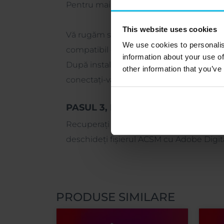
Pentru mai multe opțiuni de dispozitive,
This website uses cookies
Vă rugăm să vă asigurați că nu selectați
We use cookies to personalis
compatibil cu software-ul nostru.
information about your use of
După instalarea Adobe Digital Editions, 
other information that you’ve
conectați-vă cu datele de autentificare 
PASUL 3, Descărcați fișierul de ac
Recuperați fișierul de acces la carte fie
deschideți fișierul ACSM cu Adobe Digita
PRODUSE SIMILARE