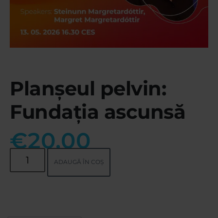
Planșeul pelvin:
Fundația ascunsă
€
20.00
ADAUGĂ ÎN COȘ