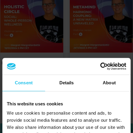
Holistic Circle Series - Social:
METAMIND #2 – Harmonic
Bunăstarea întregii
Coupling: A New Matrix
persoane
Unraveled
€
20.00
€
20.00
Consent
Details
About
ADAUGĂ ÎN COȘ
ADAUGĂ ÎN COȘ
This website uses cookies
We use cookies to personalise content and ads, to
provide social media features and to analyse our traffic.
We also share information about your use of our site with