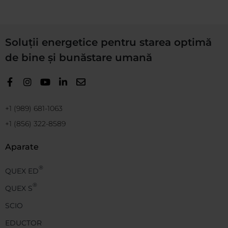
Soluții energetice pentru starea optimă
de bine și bunăstare umană
+1 (989) 681-1063
+1 (856) 322-8589
Aparate
®
QUEX ED
®
QUEX S
SCIO
EDUCTOR