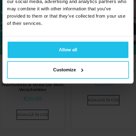
our social media, advertising and analytics partners who
may combine it with other information that you’ve
provided to them or that they’ve collected from your use
of their services.
Allow all
Omnis Power Session -
Omnis Power Session –
Customize
Acoperiți toate bazele cu
Efficiency at your fingertips
Anti-S și Rugăciune pentru
Part 1. by Faith Nelson
un profil complet al
€
20.00
reactivității la stres! De Wim
Verschelden
€
20.00
ADAUGĂ ÎN COȘ
ADAUGĂ ÎN COȘ