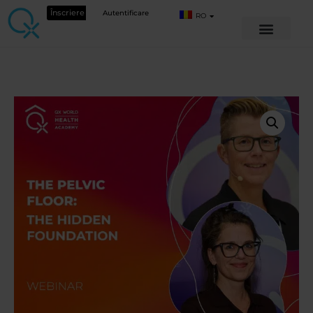
Înscriere
Autentificare
RO