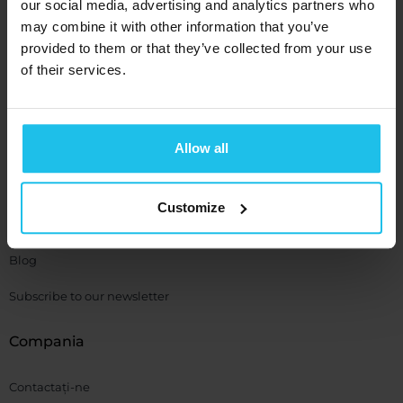
our social media, advertising and analytics partners who
may combine it with other information that you’ve
Resurse
provided to them or that they’ve collected from your use
of their services.
Suport
APLICAȚIA QXSUBSPACE APP
Allow all
Centrul Media
Academia
Customize
Evenimente QX
Blog
Subscribe to our newsletter
Compania
Contactați-ne