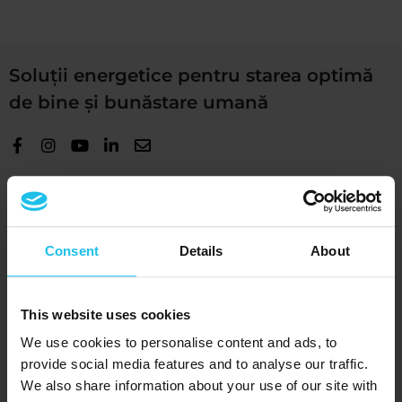
Soluții energetice pentru starea optimă
de bine și bunăstare umană
+1 (989) 681-1063
+1 (856) 322-8589
Consent
Details
About
Aparate
®
QUEX ED
This website uses cookies
®
QUEX S
We use cookies to personalise content and ads, to
SCIO
provide social media features and to analyse our traffic.
We also share information about your use of our site with
EDUCTOR