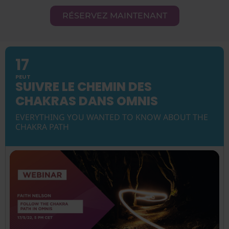
RÉSERVEZ MAINTENANT
17
PEUT
SUIVRE LE CHEMIN DES
CHAKRAS DANS OMNIS
EVERYTHING YOU WANTED TO KNOW ABOUT THE
CHAKRA PATH