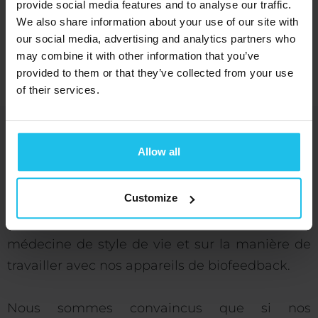
provide social media features and to analyse our traffic.
health care fields.
We also share information about your use of our site with
our social media, advertising and analytics partners who
RÉSERVEZ MAINTENANT
may combine it with other information that you’ve
provided to them or that they’ve collected from your use
of their services.
Allow all
QXWorld est et reste avant tout le centre de
connaissances pour les professionnels de la
Customize
santé, les thérapeutes, les universitaires et les
médecins qui souhaitent en savoir plus sur la
médecine de style de vie et sur la manière de
travailler avec nos appareils de biofeedback.
Nous sommes convaincus que si nos