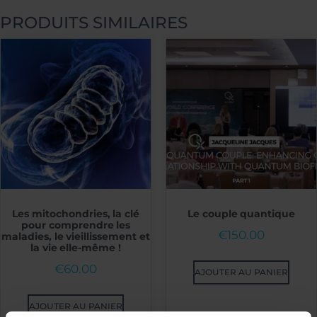
PRODUITS SIMILAIRES
Les mitochondries, la clé
Le couple quantique
pour comprendre les
€
150.00
maladies, le vieillissement et
la vie elle-même !
€
60.00
AJOUTER AU PANIER
AJOUTER AU PANIER