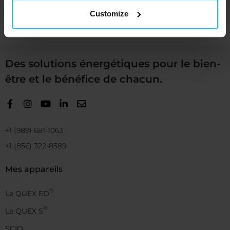
Customize
Des solutions énergétiques pour le bien-
être et le bénéfice de chacun.
+1 (989) 681-1063
+1 (856) 322-8589
Mes appareils
®
Le QUEX ED
®
Le QUEX S
SCIO