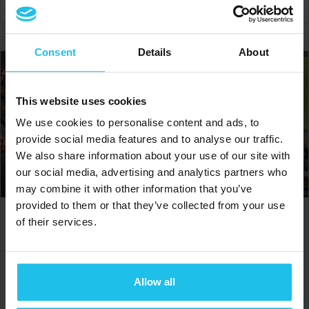
Consent
Details
About
This website uses cookies
We use cookies to personalise content and ads, to
provide social media features and to analyse our traffic.
We also share information about your use of our site with
our social media, advertising and analytics partners who
may combine it with other information that you’ve
provided to them or that they’ve collected from your use
Thérapie holistique de
Basic foundation and
of their services.
différentes maladies
software navigation
€
150.00
€
90.00
Allow all
AJOUTER AU PANIER
AJOUTER AU PANIER