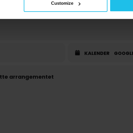
Customize
KALENDER
GOOGL
ette arrangementet