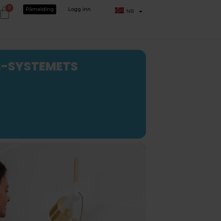
0
Påmelding
Logg inn
NB
S-SYSTEMETS