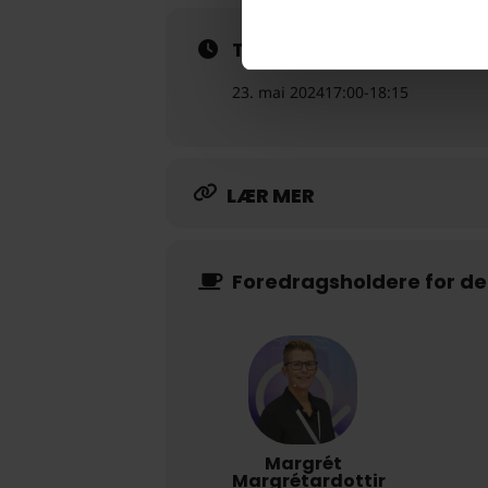
Tid
23. mai 2024
17:00
-
18:15
LÆR MER
Foredragsholdere for d
Margrét
Margrétardottir