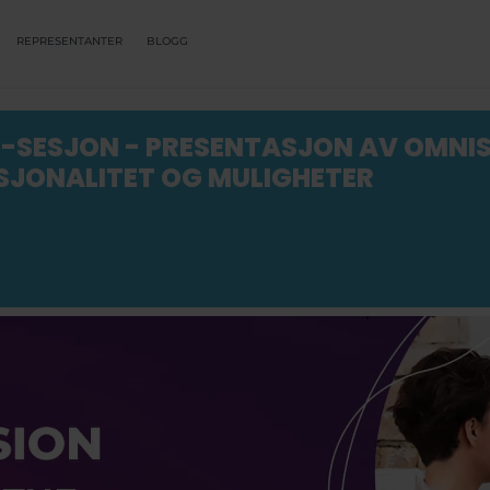
REPRESENTANTER
BLOGG
-SESJON - PRESENTASJON AV OMNI
SJONALITET OG MULIGHETER