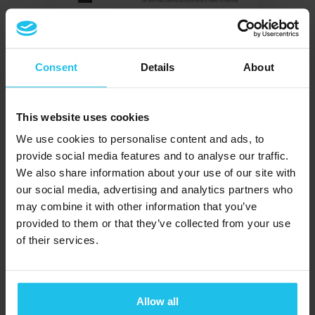
Descarregar agora
Consent
Details
About
Partilhar é cuidar!
Não hesite em
This website uses cookies
partilhar esta revista
We use cookies to personalise content and ads, to
nas redes sociais. Se é
provide social media features and to analyse our traffic.
um profissional de
We also share information about your use of our site with
saúde, convidamo-lo a
our social media, advertising and analytics partners who
may combine it with other information that you’ve
colocar esta revista na
provided to them or that they’ve collected from your use
sua sala de espera.
of their services.
Basta solicitar a sua
quota-parte de
exemplares através de
Allow all