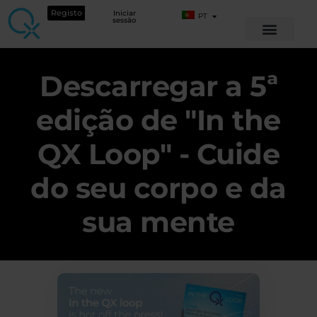
Registo
Iniciar
PT
sessão
Descarregar a 5ª
edição de "In the
QX Loop" - Cuide
do seu corpo e da
sua mente