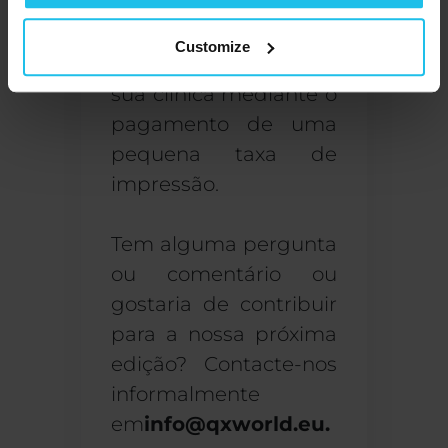
info@qxworld.eu
e
teremos todo o gosto
Customize
em enviá-los para a
sua clínica mediante o
pagamento de uma
pequena taxa de
impressão.
Tem alguma pergunta
ou comentário ou
gostaria de contribuir
para a nossa próxima
edição? Contacte-nos
informalmente
em
info@qxworld.eu
.