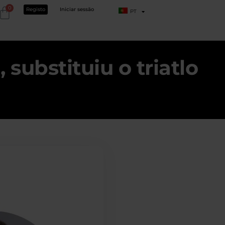
0
Registo
Iniciar sessão
PT
ubstituiu o triatlo