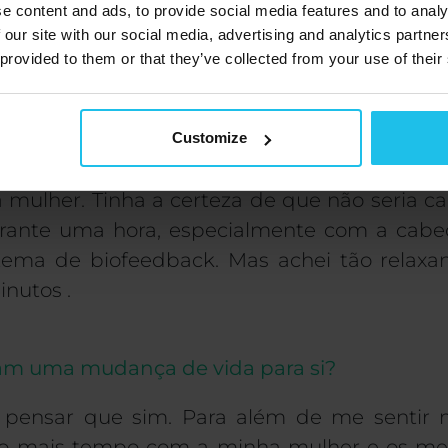
oncentrar-se durante períodos de tempo
e content and ads, to provide social media features and to analy
 our site with our social media, advertising and analytics partn
 ondas emitidas pelo dispositivo de bi
 provided to them or that they’ve collected from your use of their
eito.
ões de biofeedback?
Customize
o não era crente. Mas fui ter com o Dr. Sim
 mulher. Tinha a certeza de que não seria c
rante uma hora, especialmente com a cab
tema de biofeedback. Mas achei tão relax
nutos .
ram uma mudança de vida para si?
 pensar que sim. Para além de me sentir 
to mais tempo com a minha mulher e os meu