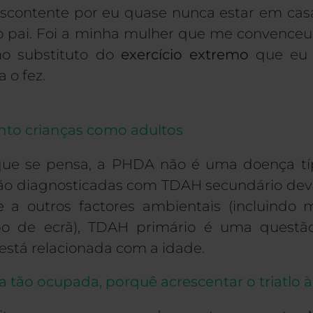
scontente por eu quase nunca estar em casa
do pai. Foi a minha mulher que me convenceu
o substituto do
exercício extremo
que eu e
 o fez.
nto crianças como adultos
que se pensa, a PHDA não é uma doença típ
são diagnosticadas com TDAH secundário devi
e a outros factores ambientais (incluindo
o de ecrã),
TDAH primário
é uma questão 
está relacionada com a idade.
era tão ocupada, porquê acrescentar o triatlo 