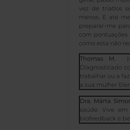
vez de triatlos
menos. E até me
preparar-me pa
com pontuações m
como esta não re
Thomas M.
(
Diagnosticado co
trabalhar ou a f
a sua mulher Elen
Dra. Márta Simo
saúde. Vive em 
biofeedback e bel