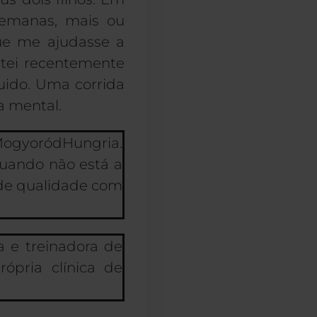
semanas, mais ou
ue me ajudasse a
tei recentemente
uido. Uma corrida
a mental.
ogyoród
Hungria.
Quando não está a
 de qualidade com
a e treinadora de
ópria clínica de