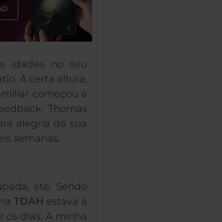
s idades no seu
lo. A certa altura,
amiliar começou a
ofeedback, Thomas
ra alegria da sua
seis semanas.
pada, até. Sendo
nha
TDAH
estava a
r os dias. A minha