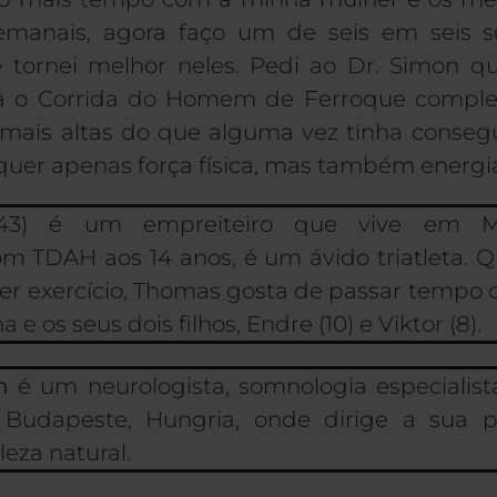
 semanais, agora faço um de seis em seis 
 tornei melhor neles. Pedi ao Dr. Simon q
ra
o
Corrida do Homem de Ferro
que comple
ais altas do que alguma vez tinha conseg
quer apenas força física, mas também energi
43
) é um empreiteiro que vive em
M
m TDAH aos 14 anos, é um ávido triatleta. 
azer exercício, Thomas gosta de passar tempo
a e os seus dois filhos,
Endre
(10) e Viktor (8).
n
é um neurologista,
somnologia
especialist
Budapeste, Hungria, onde dirige a sua pr
eza natural.