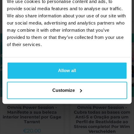
We use cookies to personalise content and ads, to
ADICIONAR
ADICIONAR
provide social media features and to analyse our traffic.
We also share information about your use of our site with
our social media, advertising and analytics partners who
may combine it with other information that you’ve
provided to them or that they’ve collected from your use
of their services.
Allow all
Customize
Omnis Power Session -
Omnis Power Session -
Manifeste a sua beleza
Cubra todas as bases com
interior inerente! por Gage
Anti-S e Oração para um
Tarrant
Perfil de Reatividade ao
Stress completo! Por Wim
€
20.00
Verschelden