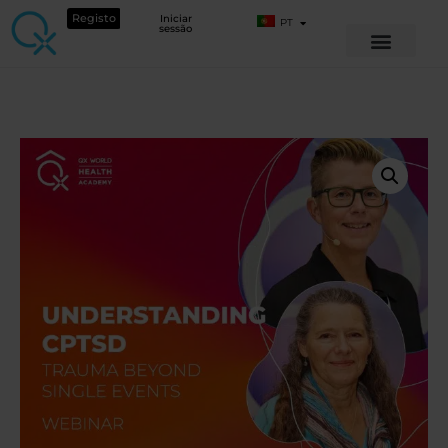
Registo
Iniciar
PT
sessão