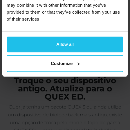
Reserve este pacote
may combine it with other information that you’ve
provided to them or that they’ve collected from your use
of their services.
Saiba mais sobre o QUEX S
Allow all
Customize
PERCURSOS DE RETOMA
Troque o seu dispositivo
antigo. Atualize para o
QUEX ED.
Quer já tenha um pacote QUEX S ou ainda utilize
um dispositivo de biofeedback mais antigo, existe
uma opção de troca pelo modelo topo de gama