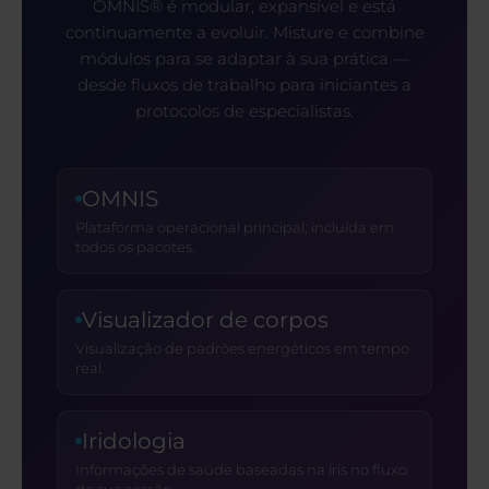
OMNIS® é modular, expansível e está
continuamente a evoluir. Misture e combine
módulos para se adaptar à sua prática —
desde fluxos de trabalho para iniciantes a
protocolos de especialistas.
OMNIS
Plataforma operacional principal; incluída em
todos os pacotes.
Visualizador de corpos
Visualização de padrões energéticos em tempo
real.
Iridologia
Informações de saúde baseadas na íris no fluxo