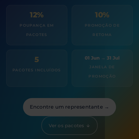
12%
10%
POUPANÇA EM
PROMOÇÃO DE
PACOTES
RETOMA
5
01 Jun → 31 Jul
JANELA DE
PACOTES INCLUÍDOS
PROMOÇÃO
Encontre um representante →
Ver os pacotes