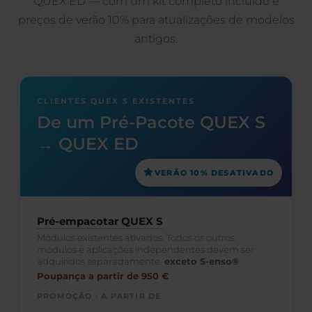
QUEX ED — com um kit completo incluído e
preços de verão 10% para atualizações de modelos
antigos.
CLIENTES QUEX S EXISTENTES
De um Pré-Pacote QUEX S
→ QUEX ED
VERÃO 10% DESATIVADO
Pré-empacotar QUEX S
Módulos existentes ativados. Todos os outros
módulos e aplicações independentes devem ser
adquiridos separadamente.
exceto S-enso®
.
Poupança a partir de 950 €
PROMOÇÃO · A PARTIR DE