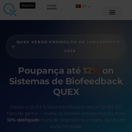
Registo
Iniciar
PT
sessão
QUEX VERÃO PROMOÇÃO DE LANÇAMENTO
· 2026
Poupança até
12%
on
Sistemas de Biofeedback
QUEX
Desde o QUEX S Start introdutório até ao QUEX ED
topo de gama — todos os pacotes em promoção, mais
10% desligado
troca de dispositivos antigos. Janela de
verão limitada.