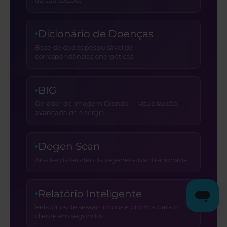
da sua sessão.
Dicionário de Doenças
Base de dados pesquisável de
correspondências energéticas.
BIG
Gerador de Imagem Grande — visualização
avançada de energia.
Degen Scan
Análise da tendência regenerativa direcionada.
Relatório Inteligente
Relatórios de sessão limpos e prontos para o
cliente em segundos.