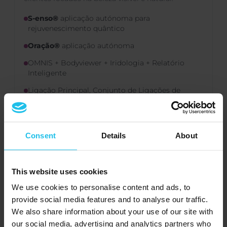
S-enso®
aplicação autónoma para
rejuvenescimento quântico
Oração®
aplicação autónoma
OMNIS + Bodyviewer + Iridologia + Relatório
Inteligente
Ligação Principal, Conjunto de Ligações de
Relógio, Ligações Meridianas (pacote), saco com
marca
Curso para Iniciantes —
OMNIS Revelado
Consent
Details
About
€14,872.00
€16,900.00
This website uses cookies
Poupe 2.028 € — 12% com desconto
We use cookies to personalise content and ads, to
provide social media features and to analyse our traffic.
PREÇOS DE PACOTES ATÉ 31 DE JULHO DE 2026
We also share information about your use of our site with
our social media, advertising and analytics partners who