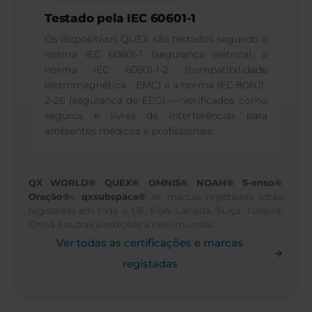
Testado pela IEC 60601-1
Os dispositivos QUEX são testados segundo a
norma IEC 60601-1 (segurança elétrica), a
norma IEC 60601-1-2 (compatibilidade
eletromagnética - EMC) e a norma IEC 80601-
2-26 (segurança de EEG) — verificados como
seguros e livres de interferências para
ambientes médicos e profissionais.
QX WORLD®
,
QUEX®
,
OMNIS®
,
NOAH®
,
S-enso®
,
Oração®
e
qxsubspace®
as marcas registadas estão
registadas em toda a UE, EUA, Canadá, Suíça, Turquia,
China e outras jurisdições a nível mundial.
Ver todas as certificações e marcas
registadas