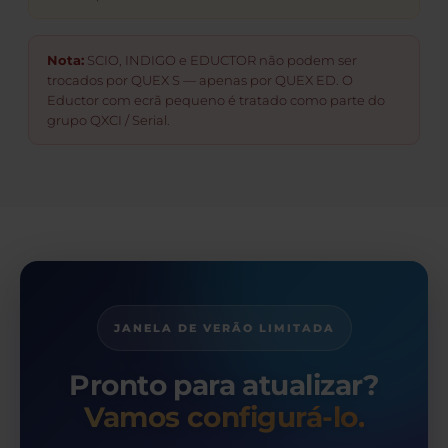
Nota:
SCIO, INDIGO e EDUCTOR não podem ser
trocados por QUEX S — apenas por QUEX ED. O
Eductor com ecrã pequeno é tratado como parte do
grupo QXCI / Serial.
JANELA DE VERÃO LIMITADA
Pronto para atualizar?
Vamos configurá-lo.