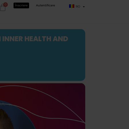
0
Înscriere
Autentificare
RO
 INNER HEALTH AND