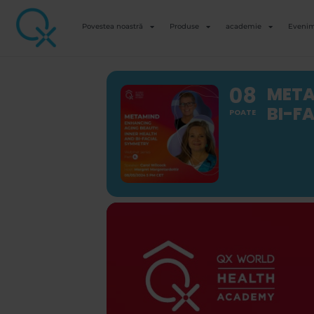
Povestea noastră
Produse
academie
Eveni
08
META
BI-F
POATE