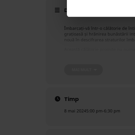
Detalii despre evenimen
Îmbarcați-vă într-o călătorie de î
grațioasă și hrănirea bunăstării in
nouă în descifrarea straturilor îmbă
Această călătorie promite nu numai 
vieții cu grație și încredere.
MAI MULT
Timp
8 mai 2024
5:00 pm
-
6:30 pm