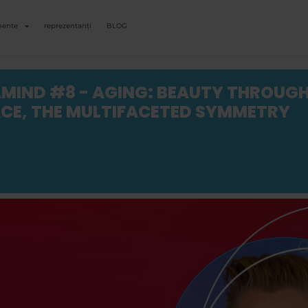
mente
reprezentanți
BLOG
MIND #8 - AGING: BEAUTY THROUGH
ACE, THE MULTIFACETED SYMMETRY