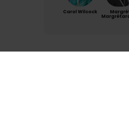
Carol Wilcock
Margré
Margrétard
Soluții energetice
pentru starea
optimă de bine și
bunăstare umană
+1 (989) 681-1063