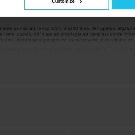
Customize
t
ntinerire pe măsură ce explorăm îmbătrânirea, descoperind legătur
terioare, dezvăluind în același timp legătura complexă dintre îmbătr
trânirii, îmbrățișând perspective transformative și dezvăluind secret
o înțelegere mai profundă a frumuseții și îmbătrânirii, ci și împut