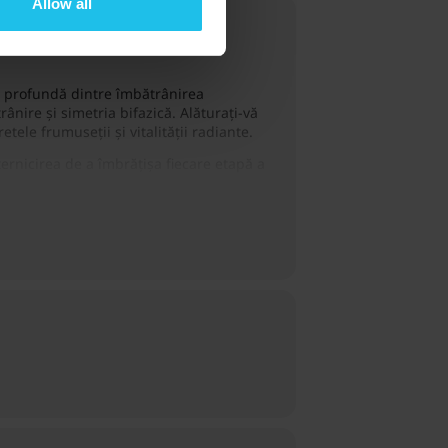
Allow all
a profundă dintre îmbătrânirea
ânire și simetria bifazică. Alăturați-vă
ele frumuseții și vitalității radiante.
ernicirea de a îmbrățișa fiecare etapă a