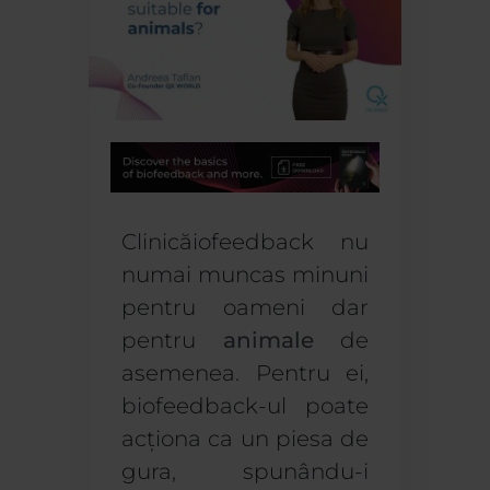
Clinică
iofeedback
nu
numai munca
s
minuni
pentru
oameni
dar
pentru
animale
de
asemenea.
Pentru ei,
biofeedback-ul poate
acționa ca un
piesa de
gura
, spunându-i