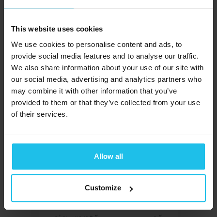
relaxare
. De obicei, în
15-20 de minute, vor
This website uses cookies
începe să se calmeze
We use cookies to personalise content and ads, to
și pot chiar să
provide social media features and to analyse our traffic.
We also share information about your use of our site with
adoarmă.
our social media, advertising and analytics partners who
may combine it with other information that you’ve
Biofeedback-ul este
provided to them or that they’ve collected from your use
neinvaziv
of their services.
Deoarece
biofeedback-ul este
Allow all
neinvaziv și are
fără
efecte secundare
,
acesta
este perfect
Customize
inofensive. Putem în