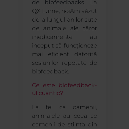
de biofeedback
s
. La
Q
X
Lume, noi
Am văzut
de-a lungul anilor sute
de animale ale căror
medicamente au
început să funcționeze
mai eficient datorită
sesiunilor repetate de
biofeedback.
Ce este biofeedback-
ul cuantic?
La fel ca oamenii,
animalele au ceea ce
oamenii de știință din