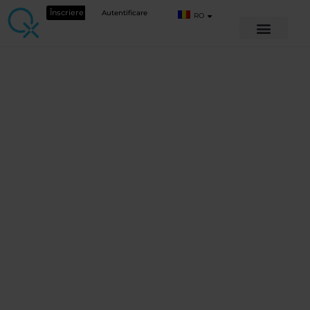
Înscriere
Autentificare
RO
CURSURI GRATUITE
Intermediar și
avansat Webinar
Q&A live 2025
Septembrie
Vezi detaliile cursului