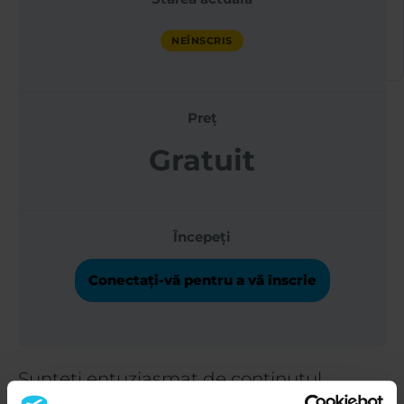
SĂNĂTATE QX WORLD
NEÎNSCRIS
NEÎNSCRIS
Preț
Gratuit
Începeți
Conectați-vă pentru a vă înscrie
Sunteți entuziasmat de conținutul