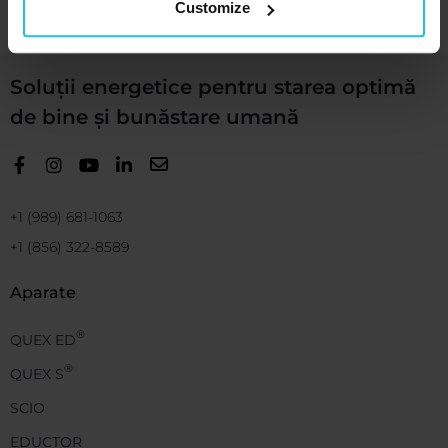
Customize
Soluții energetice pentru starea optimă
de bine și bunăstare umană
+1 (989) 681-1063
+1 (856) 322-8589
Aparate
®
QUEX ED
®
QUEX S
SCIO
EDUCTOR