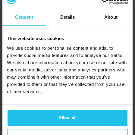
Ghidurilor Intermediar și Avansat, dar
aveți întrebări?
Consent
Details
About
Alăturați-vă lui Susan Harms și Margret
Margretardottir pentru un webinar
This website uses cookies
online GRATUIT cu întrebări și răspunsuri!
We use cookies to personalise content and ads, to
Împărtășiți-vă întrebările, îmbunătățiți-
provide social media features and to analyse our traffic.
We also share information about your use of our site with
vă înțelegerea și aprofundați-vă
our social media, advertising and analytics partners who
cunoștințele.
may combine it with other information that you’ve
provided to them or that they’ve collected from your use
of their services.
Curs Conținut
Watch now
Allow all