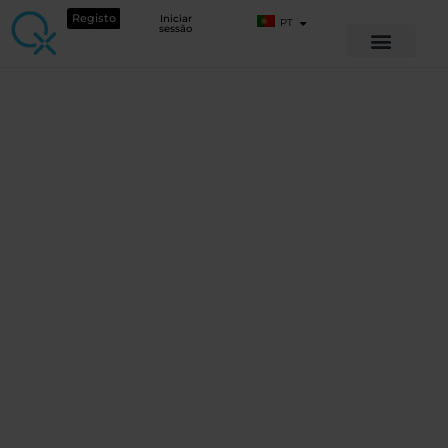
Registo
Iniciar
PT
sessão
CURSOS GRATUITOS
Webinar de
perguntas e
respostas em
direto para
intermediários e