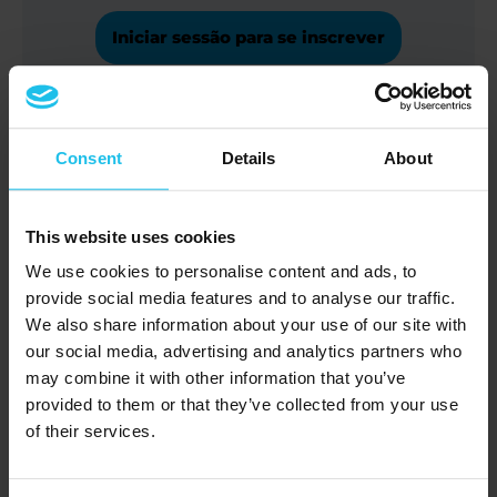
Iniciar sessão para se inscrever
Entusiasmado com o conteúdo dos
Consent
Details
About
Guias Intermédio e Avançado, mas tem
dúvidas?
This website uses cookies
We use cookies to personalise content and ads, to
Junte-se a Susan Harms e Margret
provide social media features and to analyse our traffic.
Margretardottir para um webinar online
We also share information about your use of our site with
our social media, advertising and analytics partners who
GRATUITO de perguntas e respostas!
may combine it with other information that you’ve
Partilhe as suas questões, melhore a sua
provided to them or that they’ve collected from your use
compreensão e aprofunde os seus
of their services.
conhecimentos.