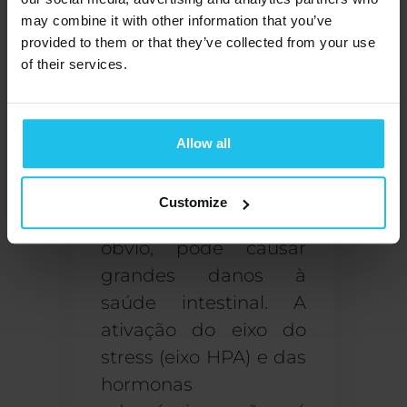
may combine it with other information that you’ve
negativamente
por
provided to them or that they’ve collected from your use
beber demasiado
of their services.
muito e demasiado
frequentemente
.
Allow all
O stress também
pode ser saudável
Customize
Stress
O stress, como é
óbvio, pode causar
grandes danos à
saúde intestinal. A
ativação do eixo do
stress (eixo HPA) e das
hormonas