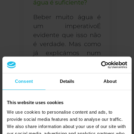
água é suficiente?
Beber
muito
água
é
um imperativo
É
evidente que isso não
é verdade. Mas como
já explicámos num
blogue anterior,
muitas pessoas não
sabem o que é
a
Consent
Details
About
melhor forma de
beber água
é. São eles
This website uses cookies
também
não tem
We use cookies to personalise content and ads, to
conhecimento de que
provide social media features and to analyse our traffic.
o
equilíbrio água-pele
We also share information about your use of our site with
pode ser afetado
our social media, advertising and analytics partners who