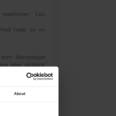
eaktioner, t.ex.
n med hjälp av en
 som återspeglar
ng eller obalans.
 kvantbiofeedback-
ra din sömn
.
About
mycket lättare att
mskolar kroppens