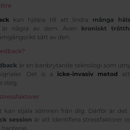
ttre
ack
kan hjälpa till att lindra
många häl
r är några av dem.
Även
kroniskt trött
ramgångsrikt sätt av den.
eedback?
dback
är en
banbrytande
teknologi som utnyt
ignaler.
Det i
s a
icke-invasiv metod
at
e
steg.
 stressfaktorer
 kan stjäla sömnen från dig. Därför är det 
ck session
är att identifiera stressfaktorer 
 hanteras.