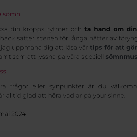
re sömn
sa din kropps rytmer och
ta hand om din
back sätter scenen för långa nätter av föry
ll jag uppmana dig att läsa
vår
tips för att gö
amt
som att lyssna på våra
speciell
sömnmus
ss
a frågor eller synpunkter är du välkomm
är
alltid glad att höra
vad är
på
your
sinne.
maj 2024