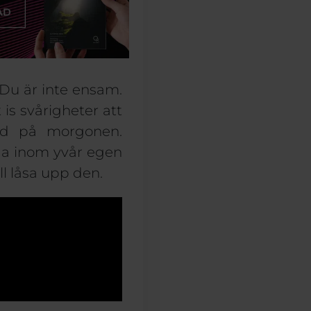
Du är
inte ensam.
t
i
s svårigheter att
lad på morgonen.
ga inom
y
vår egen
ll
låsa upp
den
.