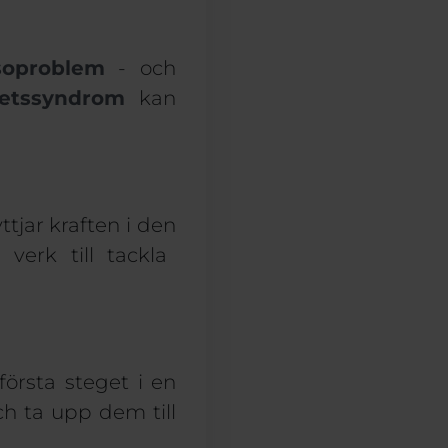
soproblem
- och
hetssyndrom
kan
tjar kraften i
den
t
verk
till
tackla
första steget i en
och ta upp dem till