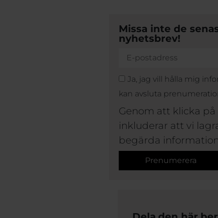
Missa inte de sena
nyhetsbrev!
Ja, jag vill hålla mig 
kan avsluta prenumeratio
Genom att klicka på
inkluderar att vi lag
begärda information
Prenumerera
Dela den här berä