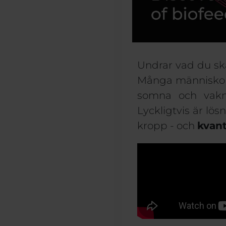
Undrar
vad du s
Många
människo
somna och va
Lyckligtvis är lö
kropp - och
kva