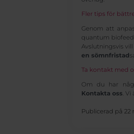
Fler tips för bätt
Genom att anpas
q
uantum
b
iofeed
Avslutningsvis vi
en sömnfristad
s
Ta kontakt med o
Om du har någr
Kontakta oss
.
Vi 
Publicerad på
22 