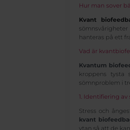
Hur man sover bä
Kvant b
iofeedb
sömnsvårighete
hanteras på ett f
Vad är kvantbiof
Kvantum biofee
kroppens tysta s
sömnproblem
i
tr
1. Identifiering av
Stress och ångest
kvant biofeedba
ytan så att de kan