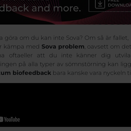
ka göra om du
kan inte
Sova
?
Om så är fallet,
r
kämpa med
Sova
problem
, oavsett om de
kna
ofta
eller att du inte känner dig utvi
sningen på
alla typer av
sömnstörning
kan lig
ntum
biofeedback
bara
kanske
vara nyckeln
ti