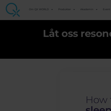
Om QX WORLD
Produkter
Akademin
Event
Låt oss reson