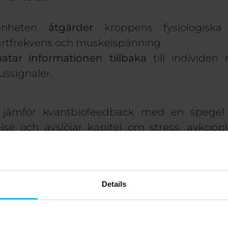
-enheten
åtgärder
kroppens fysiologiska r
järtfrekvens och muskelspänning.
atar informationen
tillbaka
till individe
jussignaler.
 jämför kvantbiofeedback med en spegel
lse och avslöjar kapitel om stress, avkoppli
a dessa subtila signaler tillhandahåller en
nsikter
undersöka vilka faktorer som kan stö
Details
r har identifierats gör kvantbiofeedback det 
gstekniker
. Kvantbiofeedback-enheten o