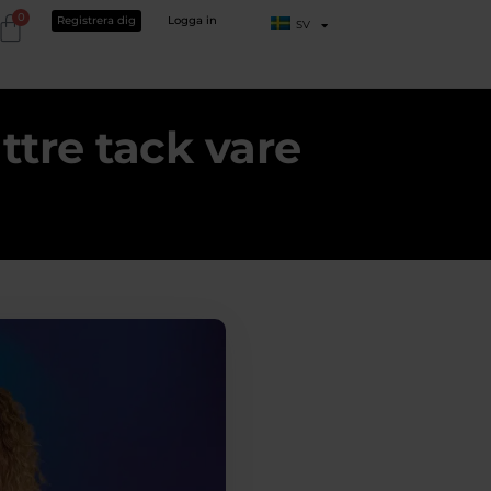
0
Registrera dig
Logga in
SV
ttre tack vare