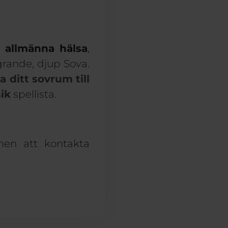
 allmänna hälsa
,
ngrande
,
djup
Sova
.
ra ditt sovrum till
ik
spellista.
en att kontakta